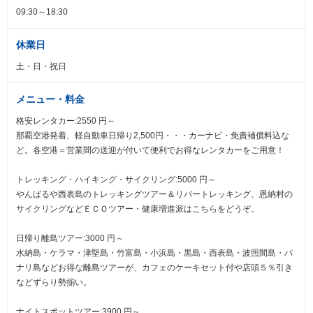
09:30～18:30
休業日
土・日・祝日
メニュー・料金
格安レンタカー:2550 円～
那覇空港発着、軽自動車日帰り2,500円・・・カーナビ・免責補償料込な
ど。各空港＝営業間の送迎が付いて便利でお得なレンタカーをご用意！
トレッキング・ハイキング・サイクリング:5000 円～
やんばるや西表島のトレッキングツアー＆リバートレッキング、恩納村の
サイクリングなどＥＣＯツアー・健康増進派はこちらをどうぞ。
日帰り離島ツアー:3000 円～
水納島・ケラマ・津堅島・竹富島・小浜島・黒島・西表島・波照間島・パ
ナリ島などお得な離島ツアーが、カフェのケーキセット付や店頭５％引き
などずらり勢揃い。
ナイトスポットツアー:3900 円～