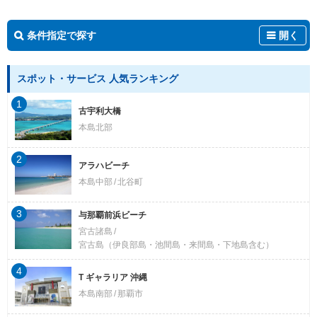
条件指定で探す
開く
スポット・サービス 人気ランキング
1
古宇利大橋
本島北部
2
アラハビーチ
本島中部
北谷町
3
与那覇前浜ビーチ
宮古諸島
宮古島（伊良部島・池間島・来間島・下地島含む）
4
T ギャラリア 沖縄
本島南部
那覇市