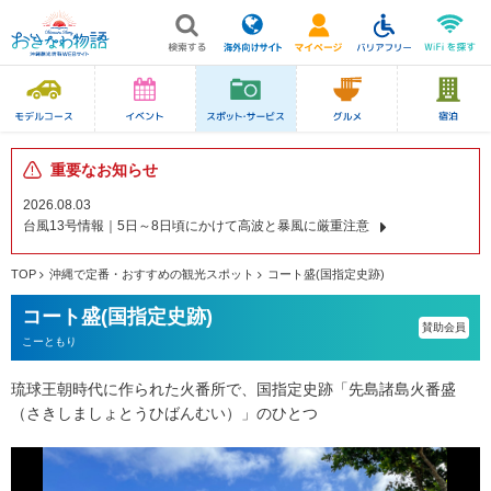
重要なお知らせ
2026.08.03
台風13号情報｜5日～8日頃にかけて高波と暴風に厳重注意
TOP
沖縄で定番・おすすめの観光スポット
コート盛(国指定史跡)
コート盛(国指定史跡)
賛助会員
こーともり
琉球王朝時代に作られた火番所で、国指定史跡「先島諸島火番盛
（さきしましょとうひばんむい）」のひとつ