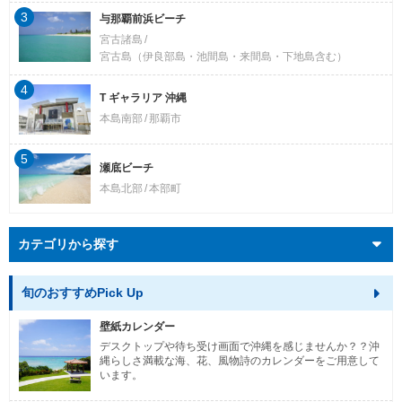
3
与那覇前浜ビーチ
宮古諸島
宮古島（伊良部島・池間島・来間島・下地島含む）
4
T ギャラリア 沖縄
本島南部
那覇市
5
瀬底ビーチ
本島北部
本部町
カテゴリから探す
旬のおすすめPick Up
壁紙カレンダー
デスクトップや待ち受け画面で沖縄を感じませんか？？沖
縄らしさ満載な海、花、風物詩のカレンダーをご用意して
います。