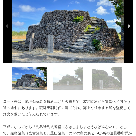
コート盛は、琉球石灰岩を積み上げた火番所で、波照間港から集落へと向かう
道の途中にあります。琉球王朝時代に建てられ、海上や往来する船を監視して
烽火を揚げたと伝えられています。
平成になってから「先島諸島火番盛（さきしましょとうひばんむい）」とし
て、先島諸島（宮古諸島と八重山諸島）の14の島にある19か所の遠見番所群が