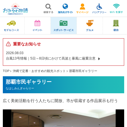
重要なお知らせ
2026.08.03
台風13号情報｜5日～8日頃にかけて高波と暴風に厳重注意
TOP
沖縄で定番・おすすめの観光スポット
那覇市民ギャラリー
那覇市民ギャラリー
なはしみんぎゃらりー
広く美術活動を行う人たちに開放、市が収蔵する作品展示も行う