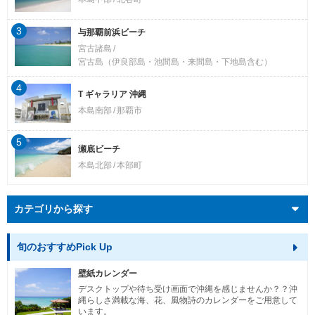
3
与那覇前浜ビーチ
宮古諸島
宮古島（伊良部島・池間島・来間島・下地島含む）
4
T ギャラリア 沖縄
本島南部
那覇市
5
瀬底ビーチ
本島北部
本部町
カテゴリから探す
旬のおすすめPick Up
壁紙カレンダー
デスクトップや待ち受け画面で沖縄を感じませんか？？沖
縄らしさ満載な海、花、風物詩のカレンダーをご用意して
います。