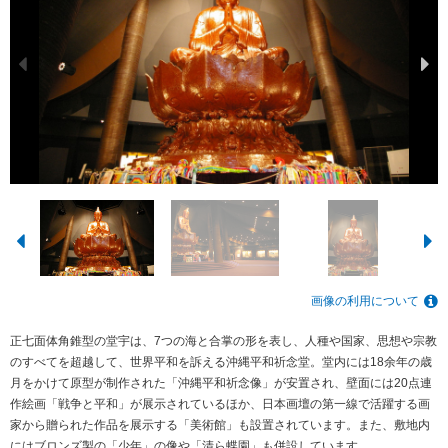
画像の利用について
正七面体角錐型の堂宇は、7つの海と合掌の形を表し、人種や国家、思想や宗教
のすべてを超越して、世界平和を訴える沖縄平和祈念堂。堂内には18余年の歳
月をかけて原型が制作された「沖縄平和祈念像」が安置され、壁面には20点連
作絵画「戦争と平和」が展示されているほか、日本画壇の第一線で活躍する画
家から贈られた作品を展示する「美術館」も設置されています。また、敷地内
にはブロンズ製の「少年」の像や「清ら蝶園」も併設しています。