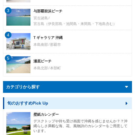
3
与那覇前浜ビーチ
宮古諸島
宮古島（伊良部島・池間島・来間島・下地島含む）
4
T ギャラリア 沖縄
本島南部
那覇市
5
瀬底ビーチ
本島北部
本部町
カテゴリから探す
旬のおすすめPick Up
壁紙カレンダー
デスクトップや待ち受け画面で沖縄を感じませんか？？沖
縄らしさ満載な海、花、風物詩のカレンダーをご用意して
います。