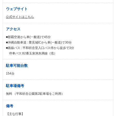
ウェブサイト
公式サイトはこちら
アクセス
■那覇空港から車(一般道)で45分
■沖縄自動車道 : 豊見城ICから車(一般道)で30分
■路線バス : 平和祈念堂入口バス停から徒歩で3分
停車バス:82番玉泉洞糸満線（琉）
駐車可能台数
154台
駐車場備考
無料 （平和祈念公園第2駐車場をご利用）
備考
【主な行事】