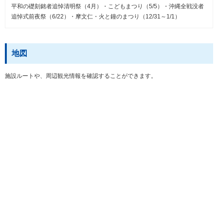
平和の礎刻銘者追悼清明祭（4月）・こどもまつり（5/5）・沖縄全戦没者
追悼式前夜祭（6/22）・摩文仁・火と鐘のまつり（12/31～1/1）
地図
施設ルートや、周辺観光情報を確認することができます。