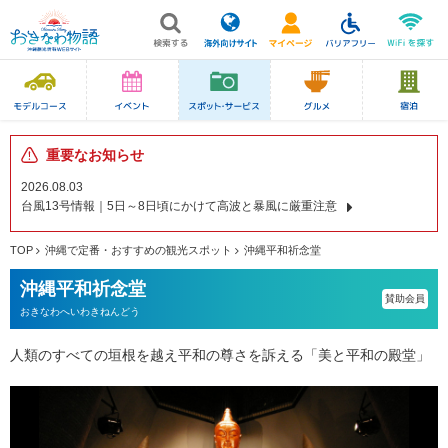
重要なお知らせ
2026.08.03
台風13号情報｜5日～8日頃にかけて高波と暴風に厳重注意
TOP
沖縄で定番・おすすめの観光スポット
沖縄平和祈念堂
沖縄平和祈念堂
賛助会員
おきなわへいわきねんどう
人類のすべての垣根を越え平和の尊さを訴える「美と平和の殿堂」