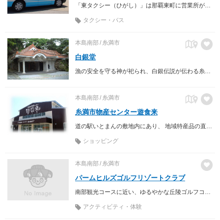
「東タクシー（ひがし）」は那覇東町に営業所があるタクシー会社。 沖縄の空の色をイメージした「スカイブルー」の車体が目印です。
タクシー・バス
本島南部
糸満市
白銀堂
漁の安全を守る神が祀られ、白銀伝説が伝わる糸満の聖地。
本島南部
糸満市
糸満市物産センター遊食来
道の駅いとまんの敷地内にあり、 地域特産品の直売所、レストラン＆フードコートなどで構成されています
ショッピング
本島南部
糸満市
パームヒルズゴルフリゾートクラブ
南部観光コースに近い、ゆるやかな丘陵ゴルフコース。
アクティビティ・体験