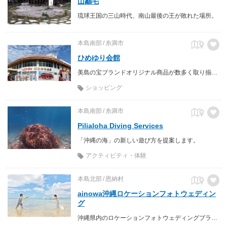
山巓毛
琉球王国の三山時代、南山最後の王が敗れた場所。
本島南部
糸満市
ひめゆり会館
美島の宝ブランドオリジナル商品が数多く取り揃えている店。
ショッピング
本島南部
糸満市
Pilialoha Diving Services
「沖縄の海」の新しい遊び方を提案します。
アクティビティ・体験
本島北部
恩納村
ainowa沖縄ロケーションフォトウェディン
グ
沖縄県内のロケーションフォトウェディングプランを多数掲載しているので比較も簡単！