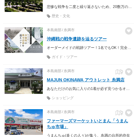
悲惨な戦争を二度と繰り返さないため、20数万の尊い人命を奪い去った沖縄戦の歴史的教訓を学ぶ資料館
歴史・文化
本島南部
糸満市
沖縄戦の戦争遺跡を辿るツアー
オーダーメイドの戦跡ツアー！1名でもOK！完全貸切、個人では中々行けない戦跡を専門ガイドご案内！沖縄戦を1から学べるツアーです
ガイド・ツアー
本島南部
糸満市
MAJUN OKINAWA アウトレット 糸満店
あなただけのお気に入りの1着が必ず見つかるオキナワンリゾートスタイル！！
ショッピング
本島南部
糸満市
ファーマーズマーケットいとまん「うまん
ちゅ市場」
うまんちゅ(多くの人々)が集う、糸満の台所的存在