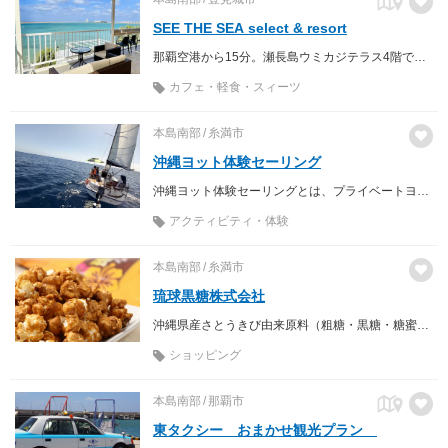
SEE THE SEA select & resort
那覇空港から15分。瀬長島ウミカジテラス4階で、慶良間へと続く海を眺めながら過ごす海カフェ＆セレクトショップ
カフェ・軽食・スィーツ
本島南部
糸満市
沖縄ヨット体験セーリング
沖縄ヨット体験セーリングとは、プライベートヨットに乗って遊覧クルーズやセーリングが楽しめるサービスです。魅力に溢れ、既に多くの方からご好評を頂いております。
アクティビティ・体験
本島南部
糸満市
琉球黒糖株式会社
沖縄県産さとうきび由来原料（粗糖・黒糖・糖蜜）を原料として多彩な黒糖菓子を製造しております。
ショッピング
本島南部
那覇市
東タクシー おまかせ観光プラン