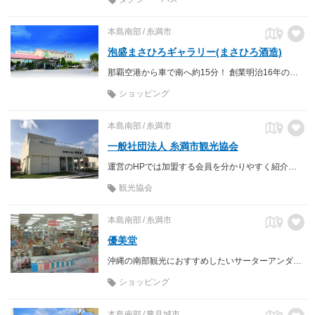
本島南部
糸満市
泡盛まさひろギャラリー(まさひろ酒造)
那覇空港から車で南へ約15分！ 創業明治16年の老舗蔵元の泡盛工場見学！入場見学、試飲無料！
ショッピング
本島南部
糸満市
一般社団法人 糸満市観光協会
運営のHPでは加盟する会員を分かりやすく紹介しており、ガイドブックとしての役割も。
観光協会
本島南部
糸満市
優美堂
沖縄の南部観光におすすめしたいサーターアンダギーを販売する店
ショッピング
本島南部
豊見城市