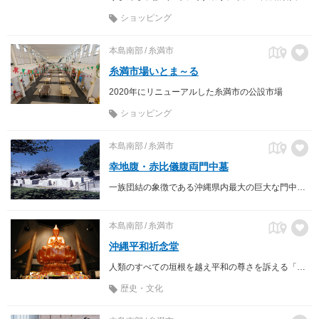
ショッピング
本島南部
糸満市
糸満市場いとま～る
2020年にリニューアルした糸満市の公設市場
ショッピング
本島南部
糸満市
幸地腹・赤比儀腹両門中墓
一族団結の象徴である沖縄県内最大の巨大な門中墓。
本島南部
糸満市
沖縄平和祈念堂
人類のすべての垣根を越え平和の尊さを訴える「美と平和の殿堂」
歴史・文化