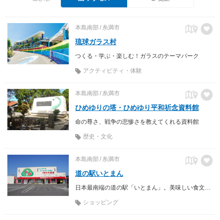
本島南部
糸満市
琉球ガラス村
つくる・学ぶ・楽しむ！ガラスのテーマパーク
アクティビティ・体験
本島南部
糸満市
ひめゆりの塔・ひめゆり平和祈念資料館
命の尊さ、戦争の悲惨さを教えてくれる資料館
歴史・文化
本島南部
糸満市
道の駅いとまん
日本最南端の道の駅「いとまん」。美味しい食文化が楽しめ糸満と南部の情報がいっぱい！南部観光のスタート地としておススメ！
ショッピング