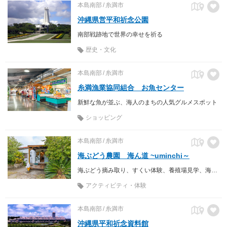
本島南部
糸満市
沖縄県営平和祈念公園
南部戦跡地で世界の幸せを祈る
歴史・文化
本島南部
糸満市
糸満漁業協同組合 お魚センター
新鮮な魚が並ぶ、海人のまちの人気グルメスポット
ショッピング
本島南部
糸満市
海ぶどう農園 海ん道 ~uminchi～
海ぶどう摘み取り、すくい体験、養殖場見学、海ぶどう直売所、海ぶどう全国発送、海ぶどうソフトクリーム
アクティビティ・体験
本島南部
糸満市
沖縄県平和祈念資料館