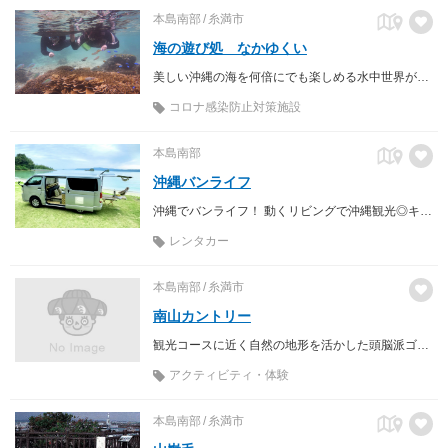
本島南部
糸満市
海の遊び処 なかゆくい
美しい沖縄の海を何倍にでも楽しめる水中世界が色濃く残る穴場･糸満の海をご案内。
コロナ感染防止対策施設
本島南部
沖縄バンライフ
沖縄でバンライフ！ 動くリビングで沖縄観光◎キャンプ道具一式無料！！ 海辺でキャンプアクティビティも出来ます！
レンタカー
本島南部
糸満市
南山カントリー
観光コースに近く自然の地形を活かした頭脳派ゴルフコース。
アクティビティ・体験
本島南部
糸満市