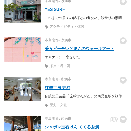
本島南部
糸満市
YES SURF
これまでの多くの皆様との出会い、波乗りの素晴らしさや感動に感謝し 私が『感じ、考え、体験してきた波乗り』を多くの皆様へ伝える形として、2011年4月にサーフィンショップ『YES SURF 』をオープンしました。
アクティビティ・体験
本島南部
糸満市
美々ビーチいとまんのウォールアート
オキナワに、恋をした
海岸・岬・湾
本島南部
糸満市
紅型工房 守紅
伝統的工芸品「琉球びんがた」の商品全般を制作している工房です。
歴史・文化
本島南部
糸満市
シャボン玉石けん くくる糸満