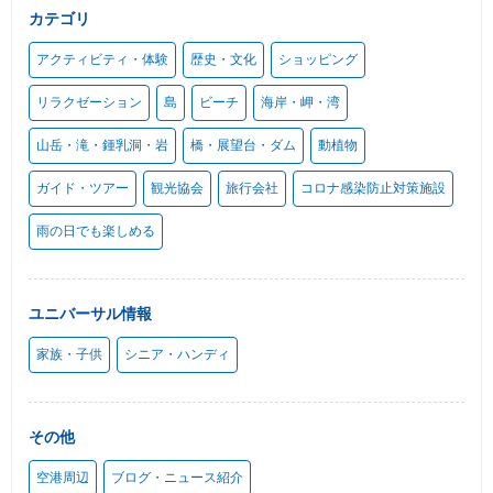
カテゴリ
アクティビティ・体験
歴史・文化
ショッピング
リラクゼーション
島
ビーチ
海岸・岬・湾
山岳・滝・鍾乳洞・岩
橋・展望台・ダム
動植物
ガイド・ツアー
観光協会
旅行会社
コロナ感染防止対策施設
雨の日でも楽しめる
ユニバーサル情報
家族・子供
シニア・ハンディ
その他
空港周辺
ブログ・ニュース紹介