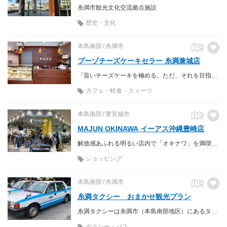
糸満市観光文化交流拠点施設
歴史・文化
本島南部
糸満市
プーゾチーズケーキセラー 糸満兼城店
「旨いチーズケーキを極める。ただ、それを目指す。」 メイド・イン・沖縄をテーマにチーズケーキに絞って商品展開
カフェ・軽食・スィーツ
本島南部
豊見城市
MAJUN OKINAWA イーアス沖縄豊崎店
解放感あふれる明るい店内で「オキナワ」を満喫できる一枚にきっと出会えます！
ショッピング
本島南部
糸満市
糸満タクシー おまかせ観光プラン
糸満タクシーは糸満市（本島南部地区）にあるタクシー会社です。沖縄の空の色をイメージした「スカイブルー」の車体が目印。
タクシー・バス