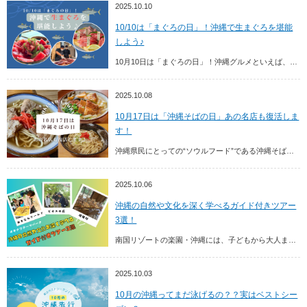
2025.10.10
10/10は「まぐろの日」！沖縄で生まぐろを堪能
しよう♪
10月10日は「まぐろの日」！沖縄グルメといえば、沖縄そばやチャンプルー料理などのイメージを持つ方が多いかと思いますが、実はまぐろもおすすめ。沖縄では、年間を通して旬のまぐろ...
2025.10.08
10月17日は「沖縄そばの日」あの名店も復活しま
す！
沖縄県民にとっての“ソウルフード”である沖縄そば。ここでは、沖縄そばの定義や沖縄県民なら誰でも知っている「沖縄そばの日」など、沖縄そばに関する豆知識をご紹介します！ また、コ...
2025.10.06
沖縄の自然や文化を深く学べるガイド付きツアー
3選！
南国リゾートの楽園・沖縄には、子どもから大人まで楽しめるテーマパークが点在しています。特にガイド付きツアーがあるスポットなら、ただ見学するだけでなく、学びや発見を交えながら過...
2025.10.03
10月の沖縄ってまだ泳げるの？？実はベストシー