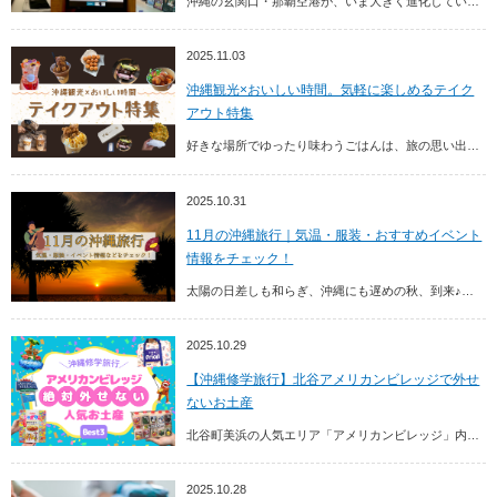
沖縄の玄関口・那覇空港が、いま大きく進化しています。これまで「出発するだけ」「到着するだけ」の場所だった空港が、いまでは滞在そのものを楽しめる空間へと生まれ変わっているのです...
2025.11.03
沖縄観光×おいしい時間。気軽に楽しめるテイク
アウト特集
好きな場所でゆったり味わうごはんは、旅の思い出をもっと特別にしてくれるはず。 本記事では、観光の合間にも立ち寄りやすい、沖縄のおすすめテイクアウトドリンク・グルメを紹介しています。
2025.10.31
11月の沖縄旅行｜気温・服装・おすすめイベント
情報をチェック！
太陽の日差しも和らぎ、沖縄にも遅めの秋、到来♪長かった太陽のシーズンに終わりを告げるように、秋の香りをまとった風が季節の変わり目を教えてくれます。
2025.10.29
【沖縄修学旅行】北谷アメリカンビレッジで外せ
ないお土産
北谷町美浜の人気エリア「アメリカンビレッジ」内にある「デポアイランド」は、観光客や修学旅行生に大人気のショッピングスポット♪ 今回は、そんなデポアイランドのお土産屋さんに聞い...
2025.10.28