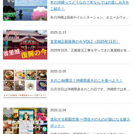
冬の沖縄ってどうなの？冬ならではの楽しみ方を
ご紹介！
冬の沖縄は温泉やイルミネーション、ホエールウォッチングなど、この季節ならではの観光が充実。寒さの少ない沖縄で、特別な冬旅を楽しんでみませんか？
2025.11.13
首里城正殿復興の今 VOL2（2025年11月）
2025年10月、正殿復元工事を守ってきた素屋根が全て撤去。「見せる復興」は次のステージへ。本記事では、首里城が再びよみがえるまでの道のりを、最新の状況とともにご紹介します。
2025.11.05
きのこde菌活！沖縄県産きのこを食べよう！
11月15日は沖縄県産きのこの日です。沖縄県では本州よりも1ヶ月程度遅く、11月に県産きのこが出始めます。 ここでは、沖縄県産きのこの種類、その栄養や美味しい食べ方、生産地、...
2025.11.04
進化する那覇空港 〜滞在そのものが旅になる新ス
ポット～