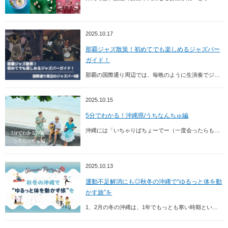
2025.10.17
那覇ジャズ散策！初めてでも楽しめるジャズバー
ガイド！
那覇の国際通り周辺では、毎晩のように生演奏でジャズを聴くことができます。徒歩圏内にこれほどたくさんのジャズスポットがあるのは、世界的にもめずらしいことです。ここでは、ドラマー...
2025.10.15
5分でわかる！沖縄県/うちなんちゅ編
沖縄には「いちゃりばちょーでー（一度会ったらもう兄弟）」という言葉もあり、多くのうちなんちゅは初対面の観光客に対しても、やさしい気持ちで接してくれます。沖縄を旅行するときは、...
2025.10.13
運動不足解消にも◎秋冬の沖縄で“ゆるっと体を動
かす旅”を
1、2月の冬の沖縄は、1年でもっとも寒い時期といわれていますが、本土と比べると、まだまだ温暖な気候。この時期の沖縄は、プロ野球キャンプやサッカーキャンプなど、各種スポーツチー...