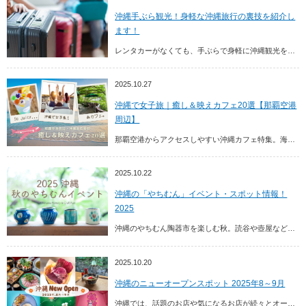
沖縄手ぶら観光！身軽な沖縄旅行の裏技を紹介し
ます！
レンタカーがなくても、手ぶらで身軽に沖縄観光をする方法をご紹介します。レンタカーを使って沖縄旅行をする場合、トランクや後部座席に乗せたままにできるので、荷物を持ち運ぶことはそ...
2025.10.27
沖縄で女子旅｜癒し＆映えカフェ20選【那覇空港
周辺】
那覇空港からアクセスしやすい沖縄カフェ特集。海を望むテラスや森に囲まれた癒し空間など、映えてくつろげる沖縄本島南部のカフェ20選をご紹介します。
2025.10.22
沖縄の「やちむん」イベント・スポット情報！
2025
沖縄のやちむん陶器市を楽しむ秋。読谷や壺屋などで開かれるやちむんイベントや、海辺のやちむん市を紹介。お気に入りの器を探しに出かけよう！
2025.10.20
沖縄のニューオープンスポット 2025年8～9月
沖縄では、話題のお店や気になるお店が続々とオープンしています。2025年8月・9月 に新規オープンした最新スポット情報をご紹介！