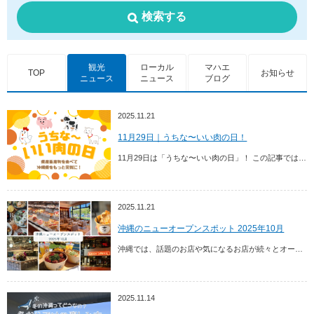
検索する
観光
ローカル
マハエ
TOP
お知らせ
ニュース
ニュース
ブログ
2025.11.21
11月29日｜うちな〜いい肉の日！
11月29日は「うちな〜いい肉の日」！ この記事では県産畜産品と、その食材が楽しめるお店（おきなわ食材の店）をあわせてご紹介します。ぜひ沖縄の畜産品を味わいに沖縄を訪れてみて...
2025.11.21
沖縄のニューオープンスポット 2025年10月
沖縄では、話題のお店や気になるお店が続々とオープンしています。そこで今回は、2025年10月 に新規オープンした最新スポット情報をご紹介！
2025.11.14