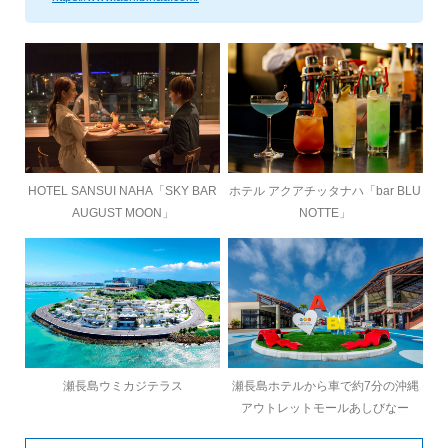
HOTEL SANSUI NAHA「SKY BAR
ホテル アクアチッタナハ「bar BLU
AUGUST MOON」
NOTTE」
瀬長島ウミカジテラス
瀬長島ホテルから車で約7分の沖縄
アウトレットモールあしびなー