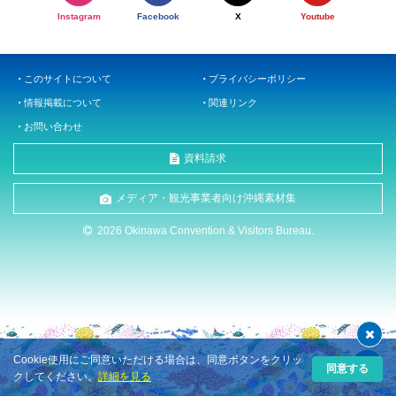
Instagram
Facebook
X
Youtube
このサイトについて
プライバシーポリシー
情報掲載について
関連リンク
お問い合わせ
資料請求
メディア・観光事業者向け沖縄素材集
2026 Okinawa Convention & Visitors Bureau.
Cookie使用にご同意いただける場合は、同意ボタンをクリッ
同意する
クしてください。
詳細を見る