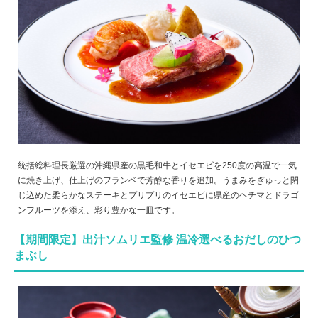
統括総料理長厳選の沖縄県産の黒毛和牛とイセエビを250度の高温で一気
に焼き上げ、仕上げのフランベで芳醇な香りを追加。うまみをぎゅっと閉
じ込めた柔らかなステーキとプリプリのイセエビに県産のヘチマとドラゴ
ンフルーツを添え、彩り豊かな一皿です。
【期間限定】出汁ソムリエ監修 温冷選べるおだしのひつ
まぶし