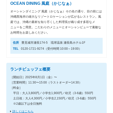
OCEAN DINING 風庭（かじなぁ）
オーシャンダイニング 風庭（かじなぁ）その名の通り、目の前には
沖縄西海岸の雄大なリゾートロケーションが広がるレストラン。風
庭では、沖縄の素材を知り尽くした料理長が織り成す多彩なメ
ニューをご用意。こだわりのメニューとオーシャンビューで素敵な
お時間をお楽しみください。
住所
豊見城市瀬長174-5 琉球温泉 瀬長島ホテル1F
TEL
0120-1721-9274（受付時間 10:00～19:00）
ランチビュッフェ概要
［開始日］2025年8月1日（金）〜
［営業時間］11:30〜15:00（ラストオーダー14:30）
［料金］
平日：大人3,800円／小学生1,900円／幼児（3-6歳）550円
土日祝：大人4,300円／小学生2,150円／幼児（3-6歳）550円
※2歳以下は全日無料
詳しくはこちら