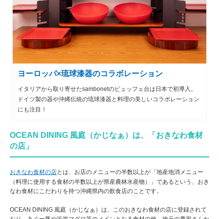
ヨーロッパ×琉球漆器のコラボレーション
イタリアから取り寄せたsambonetのビュッフェ台は日本で初導入。
ドイツ製の器や沖縄伝統の琉球漆器と料理の美しいコラボレーション
にも注目！
OCEAN DINING 風庭（かじなぁ）は、「おきなわ食材
の店」
おきなわ食材の店
とは、お店のメニューの半数以上が「地産地消メニュー
（料理に使用する食材の半数以上が県産農林水産物）」であるという、おき
なわ食材にこだわりを持つ沖縄県内の飲食店のことです。
OCEAN DINING 風庭（かじなぁ）は、このおきなわ食材の店に登録されて
おり、あぐー豚や近海マグロ等のメインとなる食材の他、地元の農家さんか