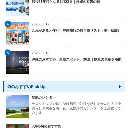
戦後81年目となる6月23日｜沖縄の慰霊の日
4
2025.06.17
これがあると便利！沖縄旅行の持ち物リスト（夏・秋編）
5
2025.06.18
沖縄のおすすめ「星空スポット」30選｜絶景の星空を堪能
旬のおすすめPick Up
壁紙カレンダー
デスクトップや待ち受け画面で沖縄を感じませんか？？沖
縄らしさ満載な海、花、風物詩のカレンダーをご用意して
います。
8月の旬のおすすめ！