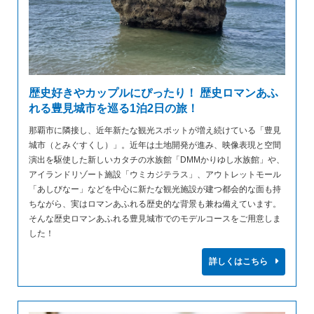
歴史好きやカップルにぴったり！ 歴史ロマンあふ
れる豊見城市を巡る1泊2日の旅！
那覇市に隣接し、近年新たな観光スポットが増え続けている「豊見
城市（とみぐすくし）」。近年は土地開発が進み、映像表現と空間
演出を駆使した新しいカタチの水族館「DMMかりゆし水族館」や、
アイランドリゾート施設「ウミカジテラス」、アウトレットモール
「あしびなー」などを中心に新たな観光施設が建つ都会的な面も持
ちながら、実はロマンあふれる歴史的な背景も兼ね備えています。
そんな歴史ロマンあふれる豊見城市でのモデルコースをご用意しま
した！
詳しくはこちら