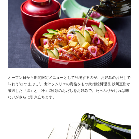
オープン日から期間限定メニューとして登場するのが、お好みのおだしで
味わう”ひつまぶし”。出汁ソムリエの資格をもつ統括総料理長 砂川直樹が
厳選した『温』と『冷』2種類のおだしをお好みで。たっぷりかければ味
わいがさらに引き立ちます。