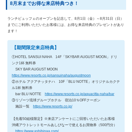
8月末までお得な来店特典つき！
ランチビュッフェのオープンを記念して、8月1日（金）～8月31日（日）
までにご利用いただいたお客様には、お得な来店特典のプレゼントがあり
ます！
【期間限定来店特典】
①HOTEL SANSUI NAHA 14F「SKYBAR AUGUST MOON」ドリ
ンク1杯 無料券
SKY BAR AUGUST MOON
https://www.resorts.co.jp/sansuinaha/augustmoon
②ホテル アクアチッタナハ 10F「BLU NOTTE」オリジナルカクテ
ル1杯 無料券
bar BLU NOTTE
https://www.resorts.co.jp/aquacitta-naha/bar
③リゾーツ琉球グループホテル 宿泊10％OFFクーポン
施設一覧
https://www.resorts.co.jp/
【先着50組様限定】※来店アンケートにご回答いただいたお客様
沖縄アウトレットモールあしびなーで使えるお買物券（500円分）
https://www.ashibinaa.com/