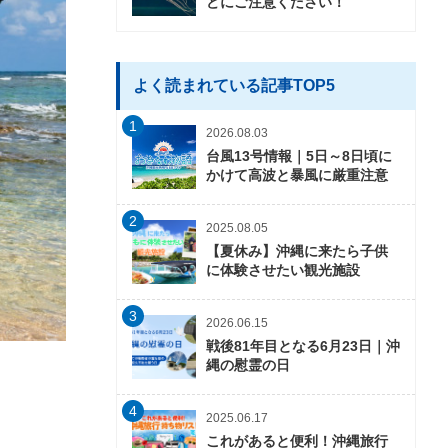
どにご注意ください！
よく読まれている記事TOP5
1
2026.08.03
台風13号情報｜5日～8日頃に
かけて高波と暴風に厳重注意
2
2025.08.05
【夏休み】沖縄に来たら子供
に体験させたい観光施設
3
2026.06.15
戦後81年目となる6月23日｜沖
縄の慰霊の日
4
2025.06.17
これがあると便利！沖縄旅行