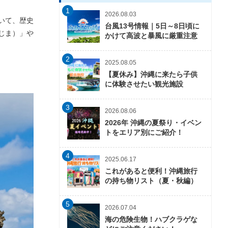
1
2026.08.03
いて、歴史
台風13号情報｜5日～8日頃に
じま）」や
かけて高波と暴風に厳重注意
2
2025.08.05
【夏休み】沖縄に来たら子供
に体験させたい観光施設
3
2026.08.06
2026年 沖縄の夏祭り・イベン
トをエリア別にご紹介！
4
2025.06.17
これがあると便利！沖縄旅行
の持ち物リスト（夏・秋編）
5
2026.07.04
海の危険生物！ハブクラゲな