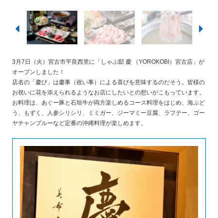
3月7日（火）宮古市平良西里に「しゃぶ邸 慶 （YOROKOBI）宮古店」が
オープンしました！
店名の「慶び」は慶事（祝い事）による喜びを意味するのだそう。皆様の
お祝いに花を添えられるようなお店にしたいとの想いがこもっています。
お料理は、あぐー豚と石垣牛が両方楽しめるコース料理をはじめ、海ぶど
う、もずく、人参シリシリ、ミミガー、ジーマミー豆腐、ラフテー、ゴー
ヤチャンプルーなど定番の沖縄料理が楽しめます。