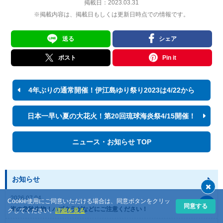
掲載日：
2023.03.31
※掲載内容は、掲載日もしくは更新日時点での情報です。
送る
シェア
ポスト
Pin it
4年ぶりの通常開催！伊江島ゆり祭り2023は4/22から
日本一早い夏の大花火！第20回琉球海炎祭4/15開催！
ニュース・お知らせ TOP
お知らせ
2026.07.04
Cookie使用にご同意いただける場合は、同意ボタンをクリッ
同意する
海の危険生物！ハブクラゲなどにご注意ください！
クしてください。
詳細を見る