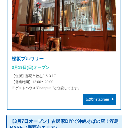
桜坂ブルワリー
3月19日(日)オープン
【住所】那覇市牧志3-6-3 1F
【営業時間】12:00〜20:00
※ゲストハウス"Chanpuru"と併設してます。
公式Instagram
【3月7日オープン】古民家DIYで沖縄そばの店！浮島
BASE（那覇市エリア）