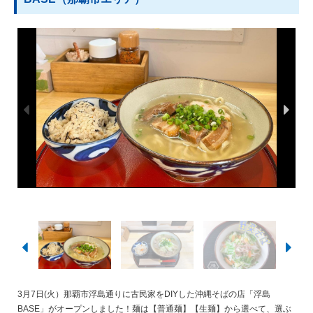
3月7日(火）那覇市浮島通りに古民家をDIYした沖縄そばの店「浮島
BASE」がオープンしました！麺は【普通麺】【生麺】から選べて、選ぶ