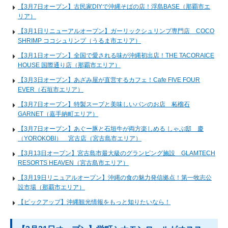
【3月7日オープン】古民家DIYで沖縄そばの店！浮島BASE（那覇市エ
リア）
【3月1日リニューアルオープン】ガーリックシュリンプ専門店 COCO
SHRIMP ココシュリンプ（うるま市エリア）
【3月1日オープン】全国で愛される味が沖縄初出店！THE TACORAICE
HOUSE 国際通り店（那覇市エリア）
【3月3日オープン】あざみ屋が直営するカフェ！Cafe FIVE FOUR
EVER（石垣市エリア）
【3月7日オープン】特製スープと美味しいパンのお店 柘榴石
GARNET（嘉手納町エリア）
【3月7日オープン】あぐー豚と石垣牛が両方楽しめる しゃぶ邸 慶
（YOROKOBI） 宮古店（宮古島市エリア）
【3月13日オープン】宮古島市最大級のグランピング施設 GLAMTECH
RESORTS HEAVEN（宮古島市エリア）
【3月19日リニュアルオープン】沖縄の食の魅力発信拠点！第一牧志公
設市場（那覇市エリア）
【ピックアップ】沖縄観光情報をもっと知りたいなら！