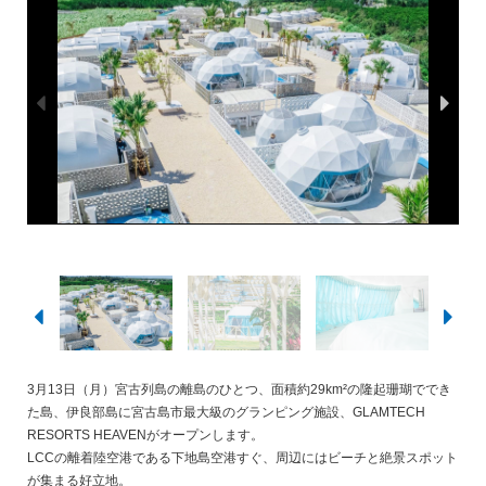
3月13日（月）宮古列島の離島のひとつ、面積約29km²の隆起珊瑚ででき
た島、伊良部島に宮古島市最大級のグランピング施設、GLAMTECH
RESORTS HEAVENがオープンします。
LCCの離着陸空港である下地島空港すぐ、周辺にはビーチと絶景スポット
が集まる好立地。