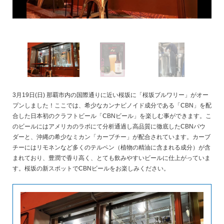
3月19日(日) 那覇市内の国際通りに近い桜坂に「桜坂ブルワリー」がオー
プンしました！ここでは、希少なカンナビノイド成分である「CBN」を配
合した日本初のクラフトビール「CBNビール」を楽しむ事ができます。こ
のビールにはアメリカのラボにて分析通過し高品質に徹底したCBNパウ
ダーと、沖縄の希少なミカン「カーブチー」が配合されています。カーブ
チーにはリモネンなど多くのテルペン（植物の精油に含まれる成分）が含
まれており、豊潤で香り高く、とても飲みやすいビールに仕上がっていま
す。桜坂の新スポットでCBNビールをお楽しみください。