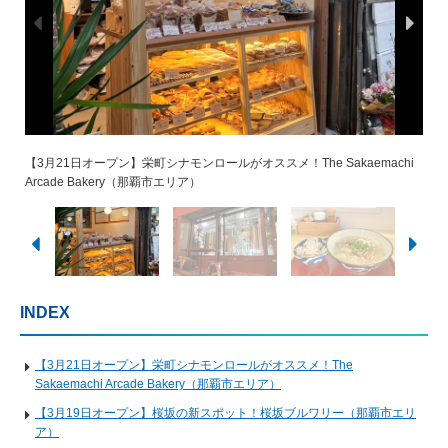
【3月21日オープン】栄町シナモンロールがオススメ！The Sakaemachi
【3月19日オープン】桜坂の新スポット！桜坂ブルワリー（那覇市エリ
【3月7日オープン】古民家DIYで沖縄そばの店！浮島BASE（那覇市エリ
【3月1日リニューアルオープン】ガーリックシュリンプ専門店 COCO
【3月1日オープン】全国で愛される味が沖縄初出店！THE TACORAICE
【3月3日オープン】あざみ屋が直営するカフェ！Cafe FIVE FOUR
【3月7日オープン】特製スープと美味しいパンのお店 柘榴石
【3月7日オープン】あぐー豚と石垣牛が両方楽しめる しゃぶ邸 慶
【3月13日オープン】宮古島市最大級のグランピング施設 GLAMTECH
【3月19日リニュアルオープン】沖縄の食の魅力発信拠点！第一牧志公設
Arcade Bakery（那覇市エリア）
ア）
ア）
SHRIMP ココシュリンプ（うるま市エリア）
HOUSE 国際通り店（那覇市エリア）
EVER（石垣市エリア）
GARNET（嘉手納町エリア）
（YOROKOBI） 宮古店（宮古島市エリア）
RESORTS HEAVEN（宮古島市エリア）
市場（那覇市エリア）
INDEX
【3月21日オープン】栄町シナモンロールがオススメ！The
Sakaemachi Arcade Bakery（那覇市エリア）
【3月19日オープン】桜坂の新スポット！桜坂ブルワリー（那覇市エリ
ア）