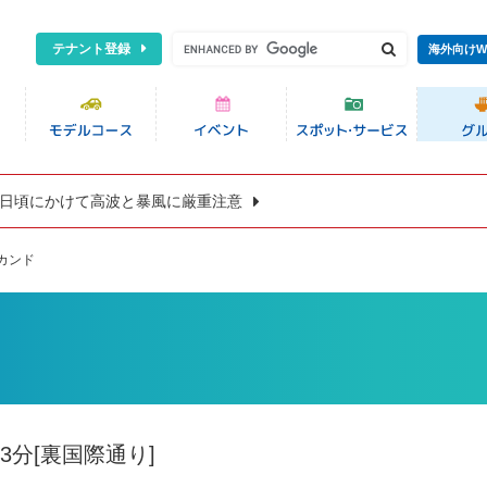
テナント登録
海外向けW
8日頃にかけて高波と暴風に厳重注意
カンド
分[裏国際通り]