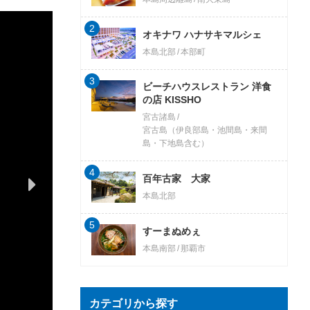
2
オキナワ ハナサキマルシェ
本島北部
本部町
3
ビーチハウスレストラン 洋食
の店 KISSHO
宮古諸島
宮古島（伊良部島・池間島・来間
島・下地島含む）
4
百年古家 大家
本島北部
5
すーまぬめぇ
本島南部
那覇市
カテゴリから探す