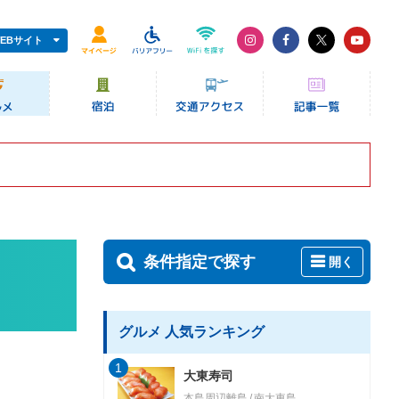
EBサイト
条件指定で探す
開く
グルメ 人気ランキング
1
大東寿司
本島周辺離島
南大東島