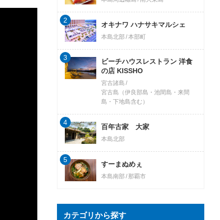
2
オキナワ ハナサキマルシェ
本島北部
本部町
3
ビーチハウスレストラン 洋食
の店 KISSHO
宮古諸島
宮古島（伊良部島・池間島・来間
島・下地島含む）
4
百年古家 大家
本島北部
5
すーまぬめぇ
本島南部
那覇市
カテゴリから探す