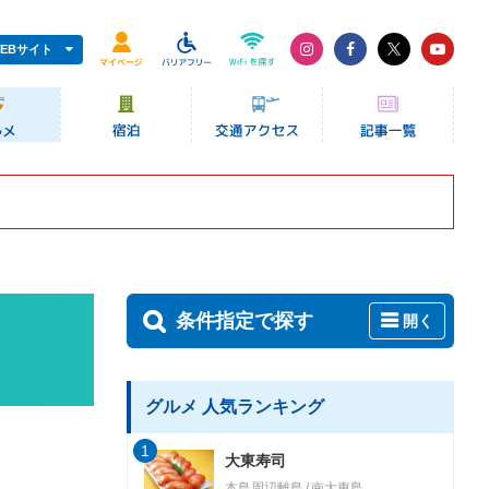
EBサイト
条件指定で探す
開く
グルメ 人気ランキング
1
大東寿司
本島周辺離島
南大東島