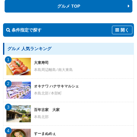
グルメ TOP
条件指定で探す
開く
グルメ 人気ランキング
1
大東寿司
本島周辺離島
南大東島
2
オキナワ ハナサキマルシェ
本島北部
本部町
3
百年古家 大家
本島北部
4
すーまぬめぇ