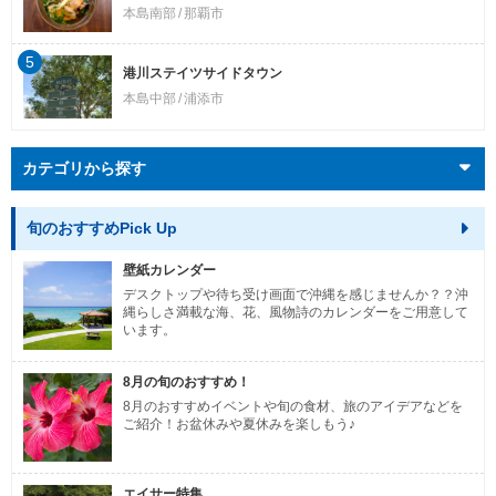
本島南部
那覇市
5
港川ステイツサイドタウン
本島中部
浦添市
カテゴリから探す
旬のおすすめPick Up
壁紙カレンダー
デスクトップや待ち受け画面で沖縄を感じませんか？？沖
縄らしさ満載な海、花、風物詩のカレンダーをご用意して
います。
8月の旬のおすすめ！
8月のおすすめイベントや旬の食材、旅のアイデアなどを
ご紹介！お盆休みや夏休みを楽しもう♪
エイサー特集