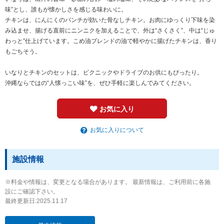
味”とし、誰もが懐かしさを感じる味わいに。
チキンは、にんにくのパンチが効いた骨なしチキン。お肉にゆっくり下味を染
み込ませ、揚げる直前にニンニクを加えることで、外は“さくさく”、中は“じゅ
わっと”仕上げています。こめ油ブレンドの油で軽やかに揚げたチキンは、香り
もごちそう。
いなりとチキンのセットは、ピクニックやドライブのお供にもぴったり。
沖縄ならではの“人懐っこい味”を、ぜひ手軽に楽しんでみてください。
お気に入り
お気に入りについて
施設情報
※料金や情報は、変更となる場合があります。 最新情報は、ご利用前に各施
設にご確認下さい。
最終更新日:2025.11.17