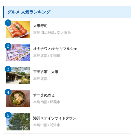
グルメ 人気ランキング
1
大東寿司
本島周辺離島
南大東島
2
オキナワ ハナサキマルシェ
本島北部
本部町
3
百年古家 大家
本島北部
4
すーまぬめぇ
本島南部
那覇市
5
港川ステイツサイドタウン
本島中部
浦添市