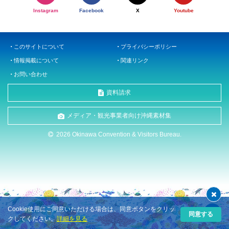
Instagram
Facebook
X
Youtube
このサイトについて
プライバシーポリシー
情報掲載について
関連リンク
お問い合わせ
資料請求
メディア・観光事業者向け沖縄素材集
2026 Okinawa Convention & Visitors Bureau.
Cookie使用にご同意いただける場合は、同意ボタンをクリッ
同意する
クしてください。
詳細を見る