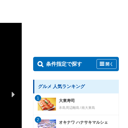
条件指定で探す
開く
グルメ 人気ランキング
1
大東寿司
本島周辺離島
南大東島
2
オキナワ ハナサキマルシェ