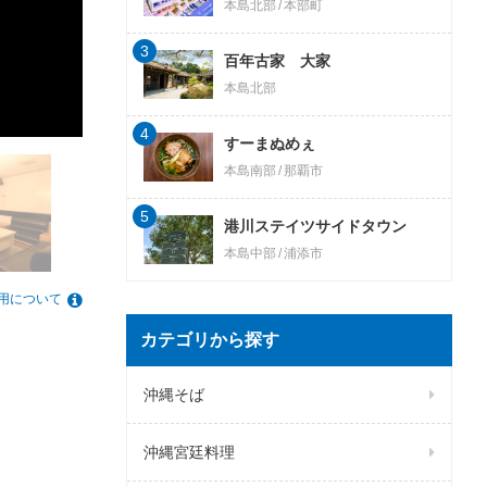
本島北部
本部町
3
百年古家 大家
本島北部
4
すーまぬめぇ
本島南部
那覇市
5
港川ステイツサイドタウン
本島中部
浦添市
用について
カテゴリから探す
沖縄そば
沖縄宮廷料理