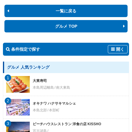
一覧に戻る
グルメ TOP
条件指定で探す
開く
グルメ 人気ランキング
1
大東寿司
本島周辺離島
南大東島
2
オキナワ ハナサキマルシェ
本島北部
本部町
3
ビーチハウスレストラン 洋食の店 KISSHO
宮古諸島