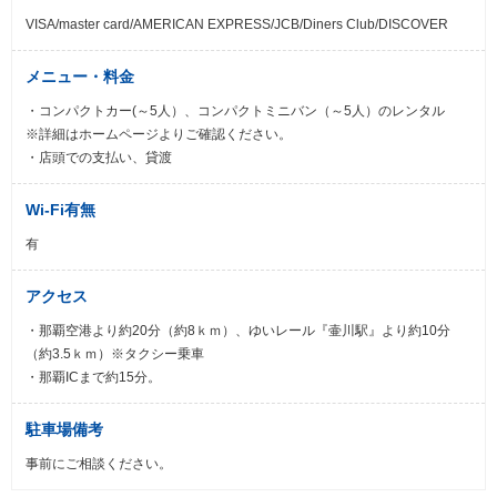
VISA/master card/AMERICAN EXPRESS/JCB/Diners Club/DISCOVER
メニュー・料金
・コンパクトカー(～5人）、コンパクトミニバン（～5人）のレンタル
※詳細はホームページよりご確認ください。
・店頭での支払い、貸渡
Wi-Fi有無
有
アクセス
・那覇空港より約20分（約8ｋｍ）、ゆいレール『壷川駅』より約10分
（約3.5ｋｍ）※タクシー乗車
・那覇ICまで約15分。
駐車場備考
事前にご相談ください。