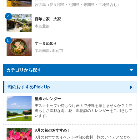
宮古島（伊良部島・池間島・来間島・下地島含む）
4
百年古家 大家
本島北部
5
すーまぬめぇ
本島南部
那覇市
カテゴリから探す
旬のおすすめPick Up
壁紙カレンダー
デスクトップや待ち受け画面で沖縄を感じませんか？？沖
縄らしさ満載な海、花、風物詩のカレンダーをご用意して
います。
8月の旬のおすすめ！
8月のおすすめイベントや旬の食材、旅のアイデアなどを