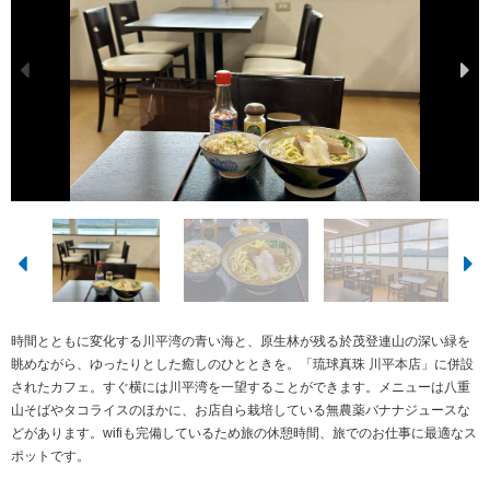
時間とともに変化する川平湾の青い海と、原生林が残る於茂登連山の深い緑を
眺めながら、ゆったりとした癒しのひとときを。「琉球真珠 川平本店」に併設
されたカフェ。すぐ横には川平湾を一望することができます。メニューは八重
山そばやタコライスのほかに、お店自ら栽培している無農薬バナナジュースな
どがあります。wifiも完備しているため旅の休憩時間、旅でのお仕事に最適なス
ポットです。