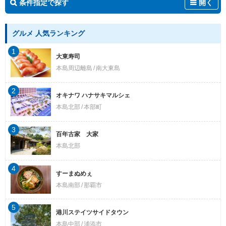
条件指定で探す
開く
グルメ 人気ランキング
1
大東寿司
本島周辺離島
南大東島
2
オキナワ ハナサキマルシェ
本島北部
本部町
3
百年古家 大家
本島北部
4
すーまぬめぇ
本島南部
那覇市
5
港川ステイツサイドタウン
本島中部
浦添市