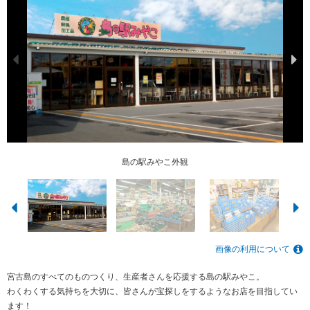
島の駅みやこ外観
雪塩お菓子
ちょうじ屋
店内
画像の利用について
宮古島のすべてのものつくり、生産者さんを応援する島の駅みやこ。
わくわくする気持ちを大切に、皆さんが宝探しをするようなお店を目指してい
ます！