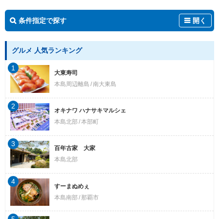
条件指定で探す
開く
グルメ 人気ランキング
1
大東寿司
本島周辺離島
南大東島
2
オキナワ ハナサキマルシェ
本島北部
本部町
3
百年古家 大家
本島北部
4
すーまぬめぇ
本島南部
那覇市