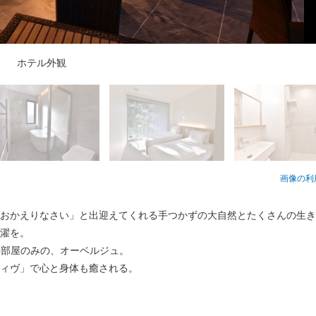
タンダードツイン バスルーム
 琉球イノベーティブコース例
 琉球イノベーティブコース例
ラックスツイン バスルーム
室 スタンダードツイン
客室 デラックスツイン
シュノーケル
ホテル外観
朝食
SUP
画像の利
おかえりなさい」と出迎えてくれる手つかずの大自然とたくさんの生き
濯を。
は5部屋のみの、オーベルジュ。
ィヴ」で心と身体も癒される。