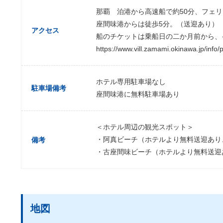
那覇 泊港から高速船で約50分、フェリ
座間味港からは徒歩5分。（送迎あり）
アクセス
船のチケットは乗船日の二か月前から、
https://www.vill.zamami.okinawa.jp/info/pr
ホテル専用駐車場なし
駐車場備考
座間味港に無料駐車場あり
＜ホテル周辺の観光スポット＞
・阿真ビーチ（ホテルより無料送迎あり
備考
・古座間味ビーチ（ホテルより無料送迎
地図