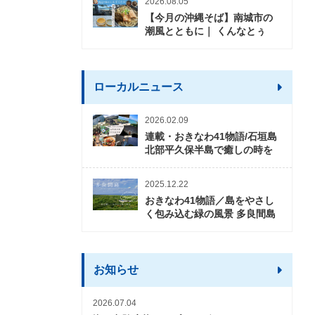
2026.08.05
【今月の沖縄そば】南城市の
潮風とともに｜ くんなとぅ
ローカルニュース
2026.02.09
連載・おきなわ41物語/石垣島
北部平久保半島で癒しの時を
2025.12.22
おきなわ41物語／島をやさし
く包み込む緑の風景 多良間島
お知らせ
2026.07.04