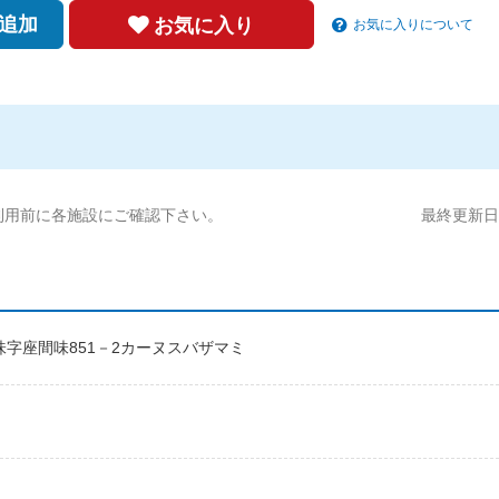
追加
お気に入り
お気に入りについて
利用前に各施設にご確認下さい。
最終更新日:2
間味字座間味851－2カーヌスバザマミ