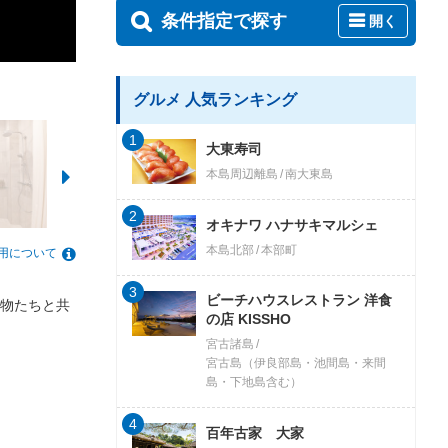
条件指定で探す
開く
グルメ 人気ランキング
1
大東寿司
本島周辺離島
南大東島
2
オキナワ ハナサキマルシェ
本島北部
本部町
用について
3
ビーチハウスレストラン 洋食
物たちと共
の店 KISSHO
宮古諸島
宮古島（伊良部島・池間島・来間
島・下地島含む）
4
百年古家 大家