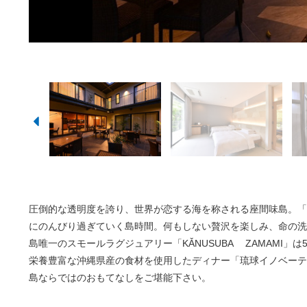
客室 ス
ディナー
ディナー
客室 デ
客
圧倒的な透明度を誇り、世界が恋する海を称される座間味島。「
にのんびり過ぎていく島時間。何もしない贅沢を楽しみ、命の洗
島唯一のスモールラグジュアリー「KǍNUSUBA ZAMAMI」
栄養豊富な沖縄県産の食材を使用したディナー「琉球イノベーテ
島ならではのおもてなしをご堪能下さい。