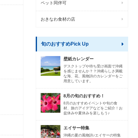
ペット同伴可
おきなわ食材の店
旬のおすすめPick Up
壁紙カレンダー
デスクトップや待ち受け画面で沖縄
を感じませんか？？沖縄らしさ満載
な海、花、風物詩のカレンダーをご
用意しています。
8月の旬のおすすめ！
8月のおすすめイベントや旬の食
材、旅のアイデアなどをご紹介！お
盆休みや夏休みを楽しもう♪
エイサー特集
沖縄の夏の風物詩♪エイサーの特集