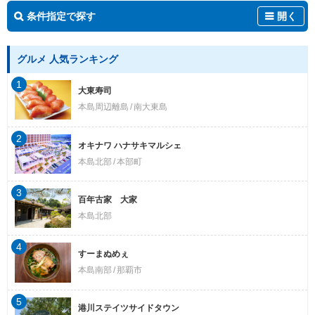
条件指定で探す
開く
グルメ 人気ランキング
1
大東寿司
本島周辺離島
南大東島
2
オキナワ ハナサキマルシェ
本島北部
本部町
3
百年古家 大家
本島北部
4
すーまぬめぇ
本島南部
那覇市
5
港川ステイツサイドタウン