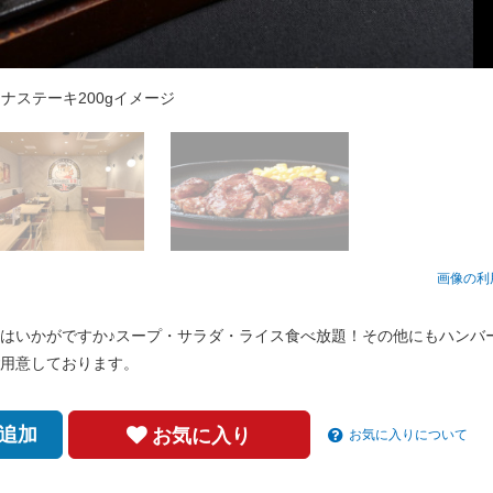
ナステーキ200gイメージ
サガリステーキ
安謝店内観
画像の利
はいかがですか♪スープ・サラダ・ライス食べ放題！その他にもハンバ
用意しております。
追加
お気に入り
お気に入りについて