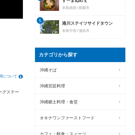
すーまぬめぇ
本島南部
那覇市
5
港川ステイツサイドタウン
本島中部
浦添市
カテゴリから探す
沖縄そば
用について
沖縄宮廷料理
ーグステー
沖縄郷土料理・食堂
オキナワンファーストフード
カフェ・軽食・スィーツ