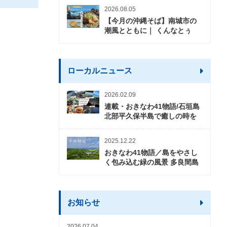
2026.08.05
【今月の沖縄そば】南城市の
潮風とともに｜ くんなとぅ
ローカルニュース
2026.02.09
連載・おきなわ41物語/石垣島
北部平久保半島で癒しの時を
2025.12.22
おきなわ41物語／島をやさし
く包み込む緑の風景 多良間島
お知らせ
2026.07.04