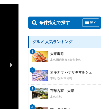
条件指定で探す
開く
グルメ 人気ランキング
1
大東寿司
本島周辺離島
南大東島
2
オキナワ ハナサキマルシェ
本島北部
本部町
3
百年古家 大家
本島北部
4