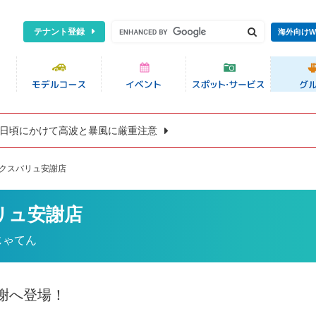
テナント登録
海外向けW
8日頃にかけて高波と暴風に厳重注意
ックスバリュ安謝店
バリュ安謝店
じゃてん
安謝へ登場！