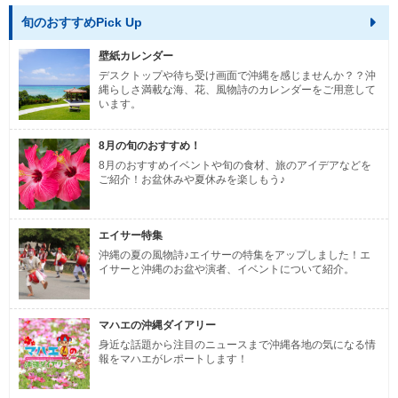
旬のおすすめPick Up
壁紙カレンダー
デスクトップや待ち受け画面で沖縄を感じませんか？？沖
縄らしさ満載な海、花、風物詩のカレンダーをご用意して
います。
8月の旬のおすすめ！
8月のおすすめイベントや旬の食材、旅のアイデアなどを
ご紹介！お盆休みや夏休みを楽しもう♪
エイサー特集
沖縄の夏の風物詩♪エイサーの特集をアップしました！エ
イサーと沖縄のお盆や演者、イベントについて紹介。
マハエの沖縄ダイアリー
身近な話題から注目のニュースまで沖縄各地の気になる情
報をマハエがレポートします！