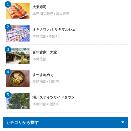
1
大東寿司
本島周辺離島
南大東島
2
オキナワ ハナサキマルシェ
本島北部
本部町
3
百年古家 大家
本島北部
4
すーまぬめぇ
本島南部
那覇市
5
港川ステイツサイドタウン
本島中部
浦添市
カテゴリから探す