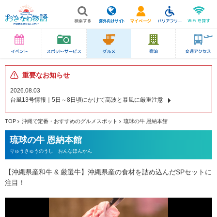
重要なお知らせ
2026.08.03
台風13号情報｜5日～8日頃にかけて高波と暴風に厳重注意
TOP
沖縄で定番・おすすめのグルメスポット
琉球の牛 恩納本館
琉球の牛 恩納本館
りゅうきゅうのうし おんなほんかん
【沖縄県産和牛 & 厳選牛】沖縄県産の食材を詰め込んだSPセットに
注目！