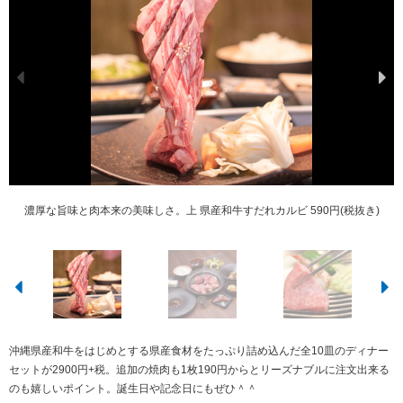
県産和牛や厳選牛の盛り合わせに加え、あぶり寿司やデミグラスソース煮込み
肉の芯部からじっくりと焼き上げることの出来るロースターを採用。肉が持つ
恩納本館は全席個室。和モダンな空間がオシャレ。ファミリーやカップルもぜ
単品のお肉は1人前だけでなく、1枚からでも注文可能。色々な部位を試せるの
セットメニューのメインであるお肉の盛り合わせは8点盛りに変更も可能。
濃厚な旨味と肉本来の美味しさ。上 県産和牛すだれカルビ 590円(税抜き)
ホテルムーンビーチ近くの恩納村国道58号線沿い。
一度食べたらやみつき。特選あぶり寿司。
など9点がセットになって2,900円(税抜)という驚きの価格。
本来の旨味を堪能できます。
ひ。
が嬉しい。
沖縄県産和牛をはじめとする県産食材をたっぷり詰め込んだ全10皿のディナー
セットが2900円+税。追加の焼肉も1枚190円からとリーズナブルに注文出来る
のも嬉しいポイント。誕生日や記念日にもぜひ＾＾