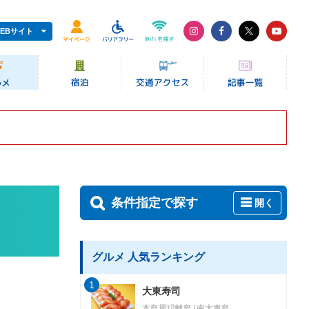
EBサイト
条件指定で探す
開く
グルメ 人気ランキング
1
大東寿司
本島周辺離島
南大東島