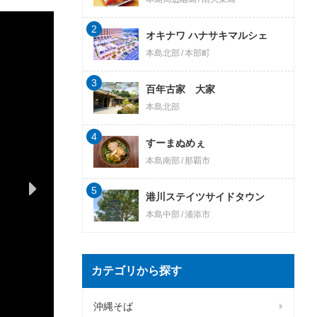
2
オキナワ ハナサキマルシェ
本島北部
本部町
3
百年古家 大家
本島北部
4
すーまぬめぇ
本島南部
那覇市
5
港川ステイツサイドタウン
本島中部
浦添市
カテゴリから探す
沖縄そば