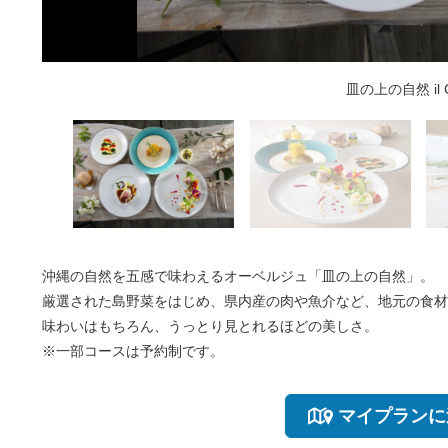
皿の上の自然 il Ga
皿の上の自然 il G
皿の上の自然 il G
皿の上の自然 il 
皿の上の自然 il 
沖縄の自然を五感で味わえるオーベルジュ「皿の上の自然」。
厳選された島野菜をはじめ、県内産の肉や魚介など、地元の食材
味わいはもちろん、うっとり見とれるほどの美しさ。
※一部コースは予約制です。
マイプランに