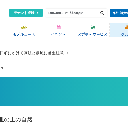
テナント登録
海外向けW
8日頃にかけて高波と暴風に厳重注意
ra
皿の上の自然」