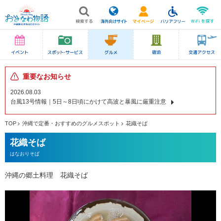
重要なお知らせ
2026.08.03
台風13号情報｜5日～8日頃にかけて高波と暴風に厳重注意
TOP
沖縄で定番・おすすめのグルメスポット
花織そば
花織そば
はなおりそば
沖縄の郷土料理 花織そば