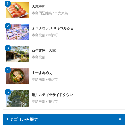
1
大東寿司
本島周辺離島
南大東島
2
オキナワ ハナサキマルシェ
本島北部
本部町
3
百年古家 大家
本島北部
4
すーまぬめぇ
本島南部
那覇市
5
港川ステイツサイドタウン
本島中部
浦添市
カテゴリから探す