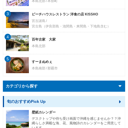
本島北部
本部町
3
ビーチハウスレストラン 洋食の店 KISSHO
宮古諸島
宮古島（伊良部島・池間島・来間島・下地島含む）
4
百年古家 大家
本島北部
5
すーまぬめぇ
本島南部
那覇市
カテゴリから探す
旬のおすすめPick Up
壁紙カレンダー
デスクトップや待ち受け画面で沖縄を感じませんか？？沖
縄らしさ満載な海、花、風物詩のカレンダーをご用意して
います。