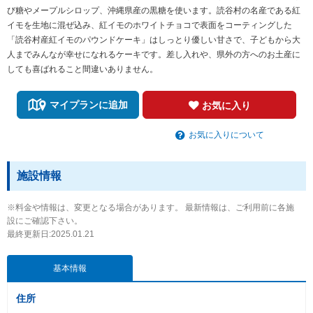
び糖やメープルシロップ、沖縄県産の黒糖を使います。読谷村の名産である紅
イモを生地に混ぜ込み、紅イモのホワイトチョコで表面をコーティングした
「読谷村産紅イモのパウンドケーキ」はしっとり優しい甘さで、子どもから大
人までみんなが幸せになれるケーキです。差し入れや、県外の方へのお土産に
しても喜ばれること間違いありません。
マイプランに追加
お気に入り
お気に入りについて
施設情報
※料金や情報は、変更となる場合があります。 最新情報は、ご利用前に各施
設にご確認下さい。
最終更新日:2025.01.21
基本情報
住所