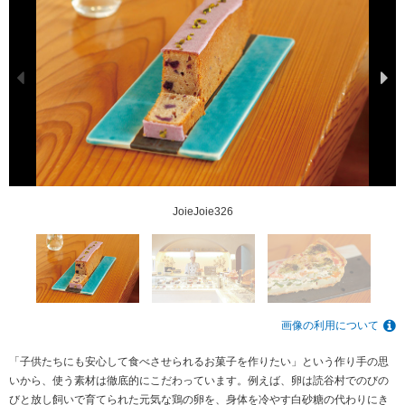
JoieJoie326
JoieJoie326
JoieJoie326
画像の利用について
「子供たちにも安心して食べさせられるお菓子を作りたい」という作り手の思
いから、使う素材は徹底的にこだわっています。例えば、卵は読谷村でのびの
びと放し飼いで育てられた元気な鶏の卵を、身体を冷やす白砂糖の代わりにき