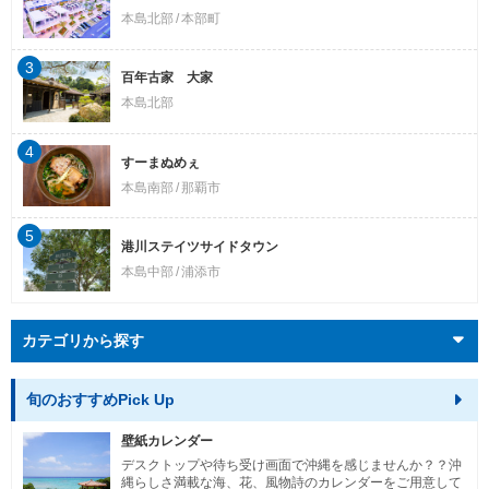
本島北部
本部町
3
百年古家 大家
本島北部
4
すーまぬめぇ
本島南部
那覇市
5
港川ステイツサイドタウン
本島中部
浦添市
カテゴリから探す
旬のおすすめPick Up
壁紙カレンダー
デスクトップや待ち受け画面で沖縄を感じませんか？？沖
縄らしさ満載な海、花、風物詩のカレンダーをご用意して