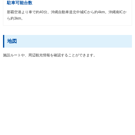
駐車可能台数
那覇空港より車で約40分。沖縄自動車道北中城ICから約4km。沖縄南ICか
ら約3km。
地図
施設ルートや、周辺観光情報を確認することができます。