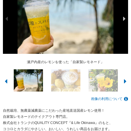
瀬戸内産のレモンを使った「自家製レモネード」
自家製レモネードのテイクアウト専門店
自家製レモネードのテイクアウト専門店
自家製レモネードのテイクアウト専門店
自家製レモネードのテイクアウト専門店
ヨーグルトレモンスムージー登場！
画像の利用について
自然栽培、無農薬減農薬にこだわった産地直送国産レモン使用！
自家製レモネードのテイクアウト専門店。
株式会社トランクのQUALITY CONCEPT『& Life Okinawa』のもと、
ココロとカラダにやさしい、おいしい、うれしい商品をお届けます。