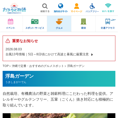
重要なお知らせ
2026.08.03
台風13号情報｜5日～8日頃にかけて高波と暴風に厳重注意
TOP
沖縄で定番・おすすめのグルメスポット
浮島ガーデン
浮島ガーデン
うきしまがーでん
自然栽培、有機農法の野菜と雑穀料理にこだわった料理を提供。ア
レルギーやグルテンフリー、五葷（ごくん）抜き対応にも積極的に
取り組んでいます。