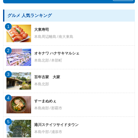
グルメ 人気ランキング
1
大東寿司
本島周辺離島
南大東島
2
オキナワ ハナサキマルシェ
本島北部
本部町
3
百年古家 大家
本島北部
4
すーまぬめぇ
本島南部
那覇市
5
港川ステイツサイドタウン
本島中部
浦添市