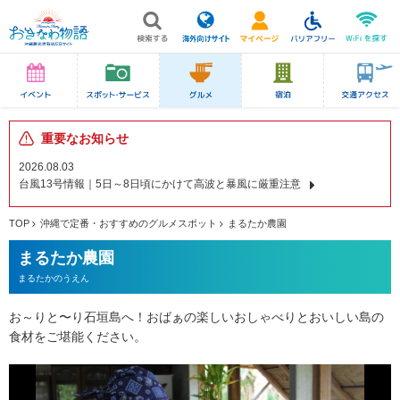
重要なお知らせ
2026.08.03
台風13号情報｜5日～8日頃にかけて高波と暴風に厳重注意
TOP
沖縄で定番・おすすめのグルメスポット
まるたか農園
まるたか農園
まるたかのうえん
お～りと〜り石垣島へ！おばぁの楽しいおしゃべりとおいしい島の
食材をご堪能ください。