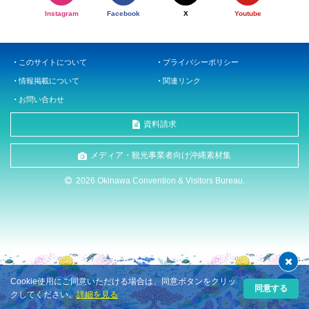
Instagram
Facebook
X
Youtube
このサイトについて
プライバシーポリシー
情報掲載について
関連リンク
お問い合わせ
資料請求
メディア・観光事業者向け沖縄素材集
2026 Okinawa Convention & Visitors Bureau.
Cookie使用にご同意いただける場合は、同意ボタンをクリッ
同意する
クしてください。
詳細を見る