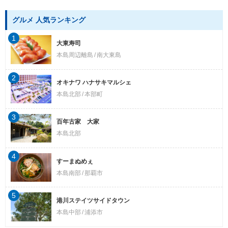
グルメ 人気ランキング
1
大東寿司
本島周辺離島
南大東島
2
オキナワ ハナサキマルシェ
本島北部
本部町
3
百年古家 大家
本島北部
4
すーまぬめぇ
本島南部
那覇市
5
港川ステイツサイドタウン
本島中部
浦添市