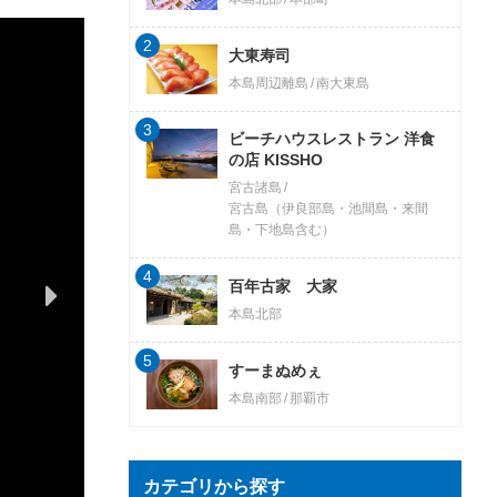
2
大東寿司
本島周辺離島
南大東島
3
ビーチハウスレストラン 洋食
の店 KISSHO
宮古諸島
宮古島（伊良部島・池間島・来間
島・下地島含む）
4
百年古家 大家
本島北部
5
すーまぬめぇ
本島南部
那覇市
カテゴリから探す