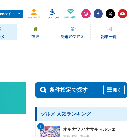
EBサイト
条件指定で探す
開く
グルメ 人気ランキング
1
オキナワ ハナサキマルシェ
本島北部
本部町