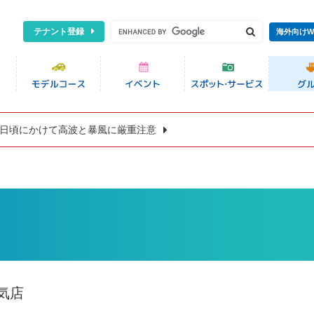
テナント登録
海外向けW
8日頃にかけて高波と暴風に厳重注意
気店