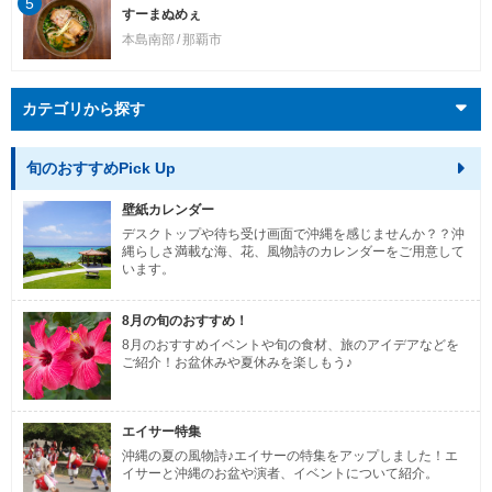
5
すーまぬめぇ
本島南部
那覇市
カテゴリから探す
旬のおすすめPick Up
壁紙カレンダー
デスクトップや待ち受け画面で沖縄を感じませんか？？沖
縄らしさ満載な海、花、風物詩のカレンダーをご用意して
います。
8月の旬のおすすめ！
8月のおすすめイベントや旬の食材、旅のアイデアなどを
ご紹介！お盆休みや夏休みを楽しもう♪
エイサー特集
沖縄の夏の風物詩♪エイサーの特集をアップしました！エ
イサーと沖縄のお盆や演者、イベントについて紹介。