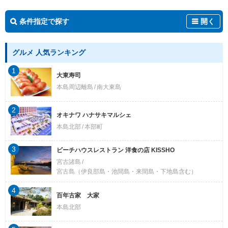
条件指定で探す
開く
グルメ 人気ランキング
1
大東寿司
本島周辺離島
南大東島
2
オキナワ ハナサキマルシェ
本島北部
本部町
3
ビーチハウスレストラン 洋食の店 KISSHO
宮古諸島
宮古島（伊良部島・池間島・来間島・下地島含む）
4
百年古家 大家
本島北部