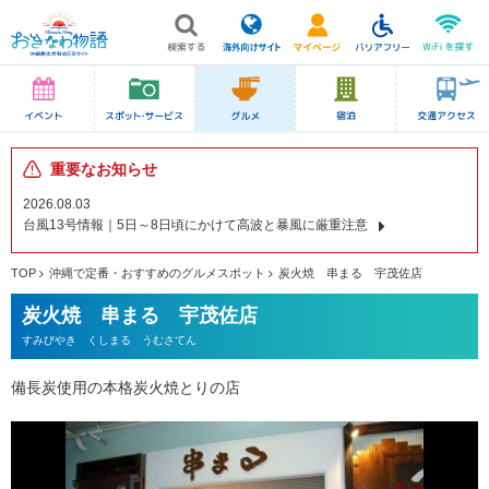
重要なお知らせ
2026.08.03
台風13号情報｜5日～8日頃にかけて高波と暴風に厳重注意
TOP
沖縄で定番・おすすめのグルメスポット
炭火焼 串まる 宇茂佐店
炭火焼 串まる 宇茂佐店
すみびやき くしまる うむさてん
備長炭使用の本格炭火焼とりの店