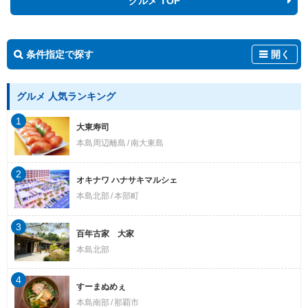
グルメ TOP
条件指定で探す
開く
グルメ 人気ランキング
1
大東寿司
本島周辺離島
南大東島
2
オキナワ ハナサキマルシェ
本島北部
本部町
3
百年古家 大家
本島北部
4
すーまぬめぇ
本島南部
那覇市