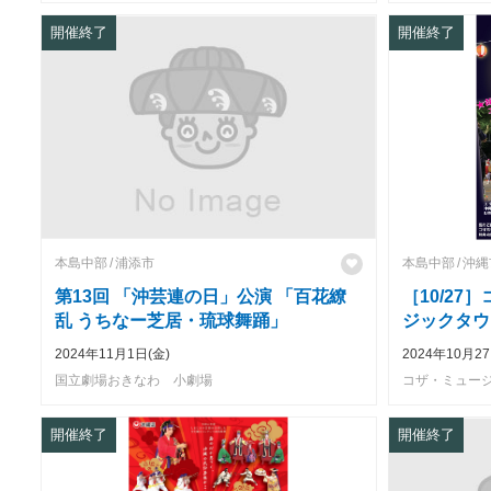
開催終了
開催終了
本島中部
浦添市
本島中部
沖縄
第13回 「沖芸連の日」公演 「百花繚
［10/2
乱 うちなー芝居・琉球舞踊」
ジックタウ
2024年11月1日(金)
2024年10月27
国立劇場おきなわ 小劇場
コザ・ミュージッ
開催終了
開催終了