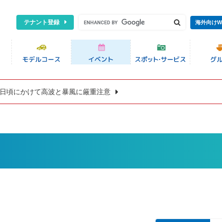
テナント登録
海外向けW
8日頃にかけて高波と暴風に厳重注意