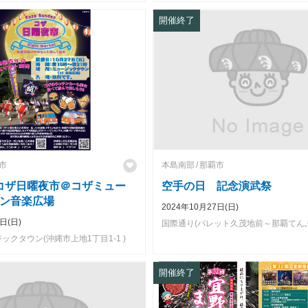
開催終了
市
本島南部
那覇市
7］コザ日曜夜市＠コザミュー
空手の日 記念演武祭
ン音楽広場
2024年10月27日(日)
日(日)
クタウン(沖縄市上地1丁目1-1 )
開催終了