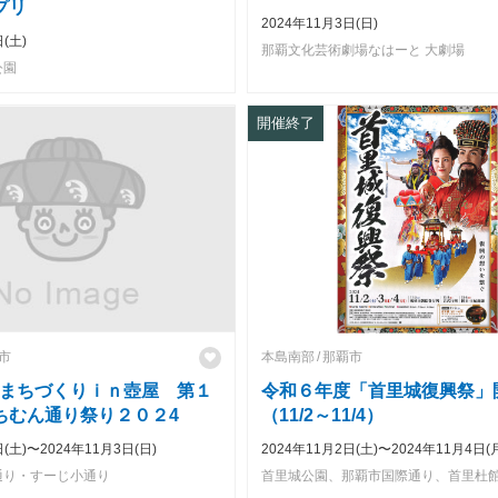
プリ
やけれ沖縄～
2024年11月3日(日)
(土)
那覇文化芸術劇場なはーと 大劇場
公園
開催終了
市
本島南部
那覇市
まちづくりｉｎ壺屋 第１
令和６年度「首里城復興祭」開催
ちむん通り祭り２０２4
（11/2～11/4）
日(土)〜2024年11月3日(日)
2024年11月2日(土)〜2024年11月4日(
通り・すーじ小通り