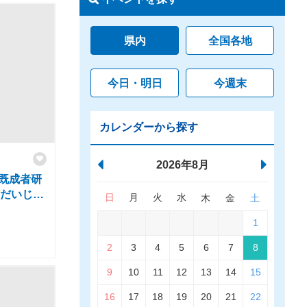
県内
全国各地
今日・明日
今週末
カレンダーから探す
2026年8月
踊既成者研
(だいじゅ
日
月
火
水
木
金
土
しゃこう
1
けんしゅ
り「ゆち
2
3
4
5
6
7
8
9
10
11
12
13
14
15
16
17
18
19
20
21
22