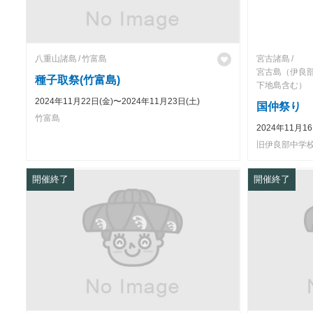
八重山諸島
竹富島
宮古諸島
宮古島（伊良
種子取祭(竹富島)
下地島含む）
2024年11月22日(金)〜2024年11月23日(土)
国仲祭り
竹富島
2024年11月16
旧伊良部中学
開催終了
開催終了