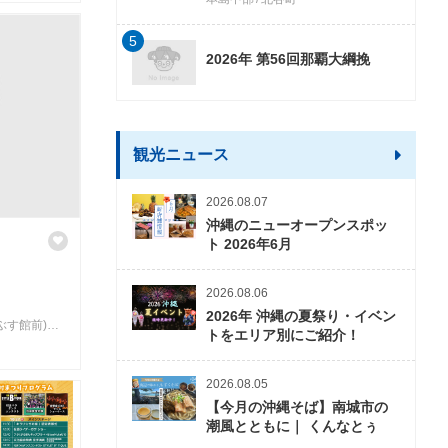
5
2026年 第56回那覇大綱挽
観光ニュース
2026.08.07
沖縄のニューオープンスポッ
ト 2026年6月
2026.08.06
2026年 沖縄の夏祭り・イベン
国際通り(パレット久茂地前～那覇てんぶす館前)、てんぶす館前広場
トをエリア別にご紹介！
2026.08.05
【今月の沖縄そば】南城市の
潮風とともに｜ くんなとぅ