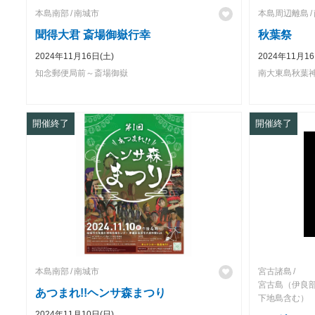
本島南部
南城市
本島周辺離島
聞得大君 斎場御嶽行幸
秋葉祭
2024年11月16日(土)
2024年11月16
知念郵便局前～斎場御嶽
南大東島秋葉
開催終了
開催終了
本島南部
南城市
宮古諸島
宮古島（伊良
あつまれ!!ヘンサ森まつり
下地島含む）
2024年11月10日(日)