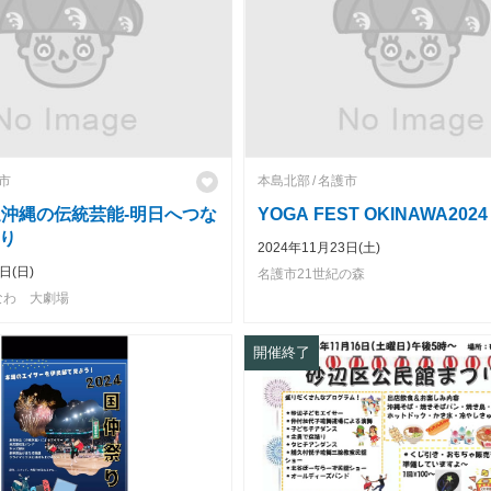
市
本島北部
名護市
選沖縄の伝統芸能-明日へつな
YOGA FEST OKINAWA2024
り
2024年11月23日(土)
日(日)
名護市21世紀の森
なわ 大劇場
開催終了