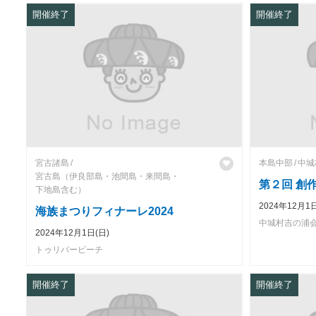
開催終了
開催終了
宮古諸島
本島中部
中城
宮古島（伊良部島・池間島・来間島・
第２回 創
下地島含む）
2024年12月1日
海族まつりフィナーレ2024
中城村吉の浦
2024年12月1日(日)
トゥリバービーチ
開催終了
開催終了