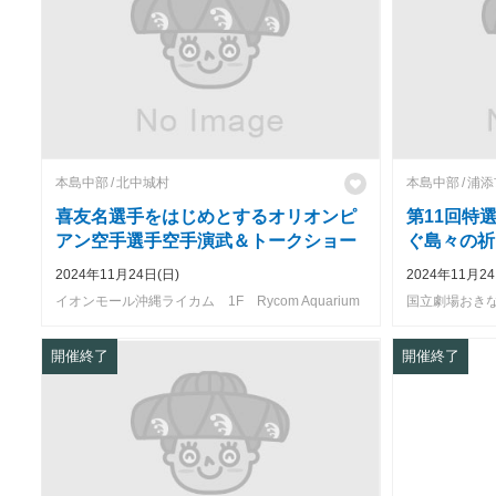
本島中部
北中城村
本島中部
浦添
喜友名選手をはじめとするオリオンピ
第11回特
アン空手選手空手演武＆トークショー
ぐ島々の祈
2024年11月24日(日)
2024年11月24
イオンモール沖縄ライカム 1F Rycom Aquarium
国立劇場おき
開催終了
開催終了