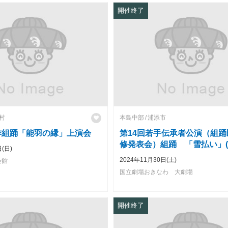
開催終了
村
本島中部
浦添市
作組踊「能羽の縁」上演会
第14回若手伝承者公演（組
修発表会）組踊 「雪払い」
(日)
うよんかいわかてでんしょう
2024年11月30日(土)
会館
えん（くみおどりきせいしゃ
国立劇場おきなわ 大劇場
うはつぴょうかい）くみおど
ばれー」)
開催終了