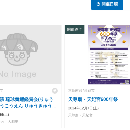
開催日順
開催終了
市
本島南部
那覇市
演 琉球舞踊鑑賞会(りゅう
天尊廟・天妃宮600年祭
うこうえん りゅうきゅうぶ
2024年12月7日(土)
ょうかい)
日(土)
天尊廟・天妃宮
なわ 大劇場