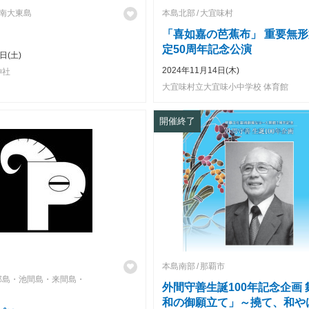
南大東島
本島北部
大宜味村
「喜如嘉の芭蕉布」 重要無
定50周年記念公演
日(土)
2024年11月14日(木)
神社
大宜味村立大宜味小中学校 体育館
開催終了
本島南部
那覇市
部島・池間島・来間島・
外間守善生誕100年記念企画
和の御願立て」～撓て、和や