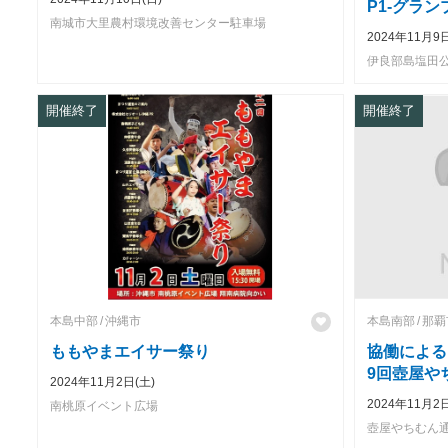
P1-グラン
南城市大里農村環境改善センター駐車場⁡
2024年11月9日
伊良部島塩田
開催終了
開催終了
本島中部
沖縄市
本島南部
那覇
ももやまエイサー祭り
協働による
9回壺屋や
2024年11月2日(土)
2024年11月2
南桃原イベント広場
壺屋やちむん