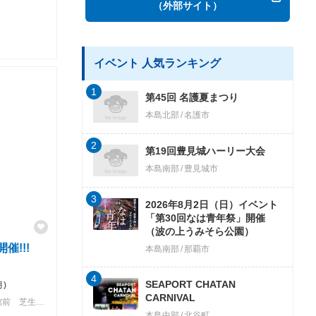
（外部サイト）
イベント 人気ランキング
1
第45回 名護夏まつり
本島北部
名護市
2
第19回豊見城ハーリー大会
本島南部
豊見城市
3
2026年8月2日（日）イベント
「第30回なは青年祭」開催
（波の上うみそら公園）
!!!
本島南部
那覇市
4
SEAPORT CHATAN
月)
CARNIVAL
首里城公園、那覇市国際通り、首里杜館前 芝生広場
本島中部
北谷町