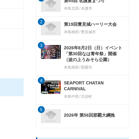
第45回 名護夏まつり
本島北部
名護市
2
第19回豊見城ハーリー大会
本島南部
豊見城市
3
2026年8月2日（日）イベント
「第30回なは青年祭」開催
（波の上うみそら公園）
本島南部
那覇市
4
SEAPORT CHATAN
CARNIVAL
本島中部
北谷町
5
2026年 第56回那覇大綱挽