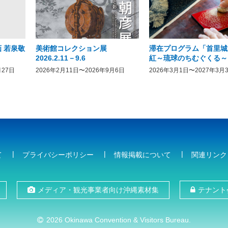
 若泉敬
美術館コレクション展
滞在プログラム「首里城
2026.2.11－9.6
紅～琉球のちむぐくる～
月27日
2026年2月11日〜2026年9月6日
2026年3月1日〜2027年3月
て
プライバシーポリシー
情報掲載について
関連リンク
メディア・観光事業者向け沖縄素材集
テナント
2026 Okinawa Convention & Visitors Bureau.