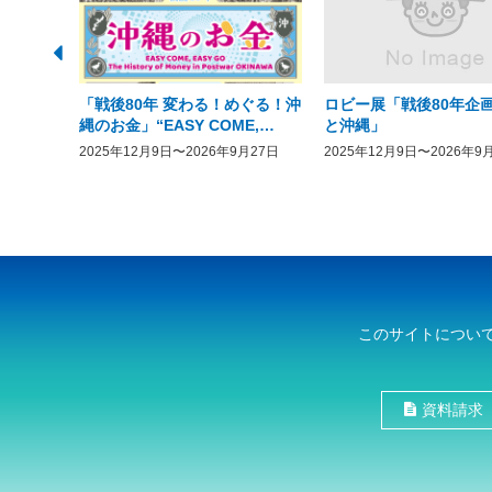
「戦後80年 変わる！めぐる！沖
ロビー展「戦後80年企画
縄のお金」“EASY COME,
と沖縄」
EASY GO － The History of
2025年12月9日〜2026年9月27日
2025年12月9日〜2026年9
Money in Postwar OKINAWA”
このサイトについ
資料請求