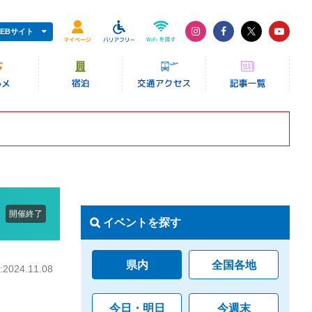
EBサイト
開催終了
イベントを探す
県内
全国各地
024.11.08
今日・明日
今週末