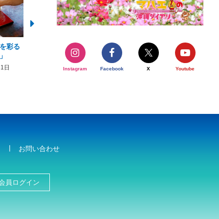
を彩る
2026年度 かりゆしビーチ営業
【期間限定】オーシャン
」
期間および営業時間のお知らせ
開催について
31日
2026年3月5日〜2026年10月31日
2026年3月20日〜2026年11
Instagram
Facebook
X
Youtube
お問い合わせ
会員ログイン