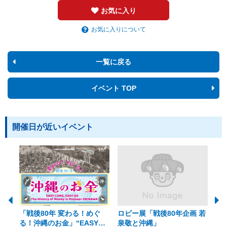
お気に入り
お気に入りについて
一覧に戻る
イベント TOP
開催日が近いイベント
「戦後80年 変わる！めぐ
ロビー展「戦後80年企画 若
美
る！沖縄のお金」“EASY
泉敬と沖縄」
20