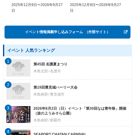
COME, EASY GO － The
2025年12月9日〜2026年9月27
2025年12月9日〜2026年9月27
20
History of Money in
日
日
Postwar OKINAWA”
イベント情報掲載申し込みフォーム
（外部サイト）
イベント 人気ランキング
1
第45回 名護夏まつり
本島北部
名護市
2
第19回豊見城ハーリー大会
本島南部
豊見城市
3
2026年8月2日（日）イベント「第30回なは青年祭」開催
（波の上うみそら公園）
本島南部
那覇市
4
SEAPORT CHATAN CARNIVAL