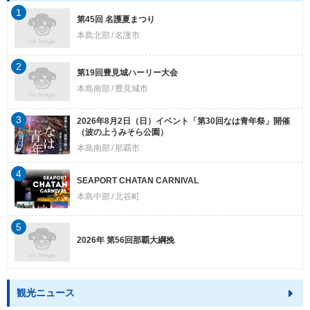
1
第45回 名護夏まつり
本島北部
名護市
2
第19回豊見城ハーリー大会
本島南部
豊見城市
3
2026年8月2日（日）イベント「第30回なは青年祭」開催
（波の上うみそら公園）
本島南部
那覇市
4
SEAPORT CHATAN CARNIVAL
本島中部
北谷町
5
2026年 第56回那覇大綱挽
観光ニュース