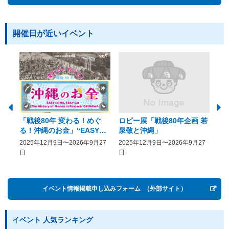
開催日が近いイベント
「戦後80年 変わる！めぐ
ロビー展「戦後80年企画 若
美
る！沖縄のお金」“EASY
泉敬と沖縄」
20
COME, EASY GO － The
2025年12月9日〜2026年9月27
2025年12月9日〜2026年9月27
20
History of Money in
日
日
Postwar OKINAWA”
イベント情報掲載申し込みフォーム
（外部サイト）
イベント 人気ランキング