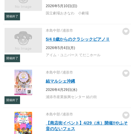
2026年5月10日(日)
国立劇場おきなわ 小劇場
開催終了
本島中部
浦添市
5/4 0歳からのクラシックピアノⅡ
2026年5月4日(月)
アイム・ユニバース てだこホール
開催終了
本島中部
浦添市
結マルシェ沖縄
2026年4月29日(水)
浦添市産業振興センター 結の街
開催終了
本島中部
浦添市
【商店街イベント】4/29（水）開催‼やふそ
音のないフェス