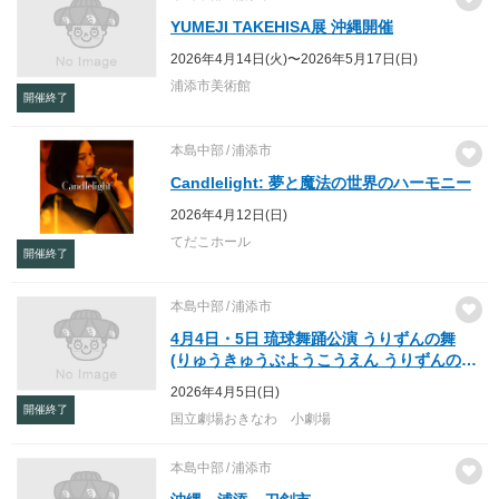
YUMEJI TAKEHISA展 沖縄開催
2026年4月14日(火)〜2026年5月17日(日)
浦添市美術館
開催終了
本島中部
浦添市
Candlelight: 夢と魔法の世界のハーモニー
2026年4月12日(日)
てだこホール
開催終了
本島中部
浦添市
4月4日・5日 琉球舞踊公演 うりずんの舞
(りゅうきゅうぶようこうえん うりずんのま
い) 2026/04/05 (日)
2026年4月5日(日)
開催終了
国立劇場おきなわ 小劇場
本島中部
浦添市