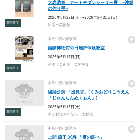
大岩浩章 アートモダンシーサー展 ~沖縄
の作り手~
2026年5月22日(金)〜2026年5月31日(日)
開催終了
浦添市美術館
本島中部
浦添市
国際博物館の日堆錦体験教室
2026年5月17日(日)
浦添市美術館 実習室２
開催終了
本島中部
浦添市
組踊公演 「巡見官」(くみおどりこうえん
「じゅんちんぬくゎん」)
2026年5月16日(土)
開催終了
国立劇場おきなわ 大劇場
本島中部
浦添市
上間 節子 米寿 「箏の調べ」