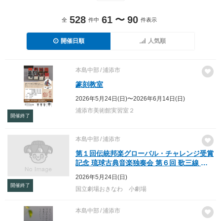
528
61
〜
90
全
件中
件表示
開催日順
人気順
本島中部
浦添市
篆刻教室
2026年5月24日(日)〜2026年6月14日(日)
浦添市美術館実習室２
開催終了
本島中部
浦添市
第１回伝統邦楽グローバル・チャレンジ受賞
記念 琉球古典音楽独奏会 第６回 歌三線 田
渕愛子の会
2026年5月24日(日)
開催終了
国立劇場おきなわ 小劇場
本島中部
浦添市