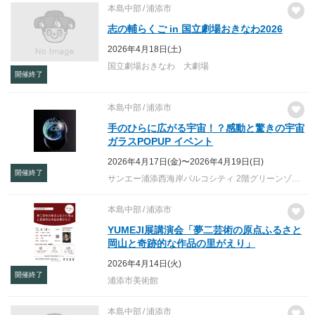
本島中部
浦添市
志の輔らくご in 国立劇場おきなわ2026
2026年4月18日(土)
国立劇場おきなわ 大劇場
開催終了
本島中部
浦添市
手のひらに広がる宇宙！？感動と驚きの宇宙
ガラスPOPUP イベント
2026年4月17日(金)〜2026年4月19日(日)
開催終了
サンエー浦添西海岸パルコシティ 2階グリーンゾーン 特設会場
本島中部
浦添市
YUMEJI展講演会「夢二芸術の原点ふるさと
岡山と奇跡的な作品の里がえり」
2026年4月14日(火)
開催終了
浦添市美術館
本島中部
浦添市