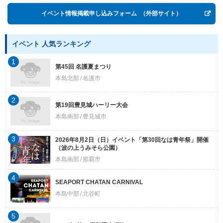
イベント情報掲載申し込みフォーム
（外部サイト）
イベント 人気ランキング
1
第45回 名護夏まつり
本島北部
名護市
2
第19回豊見城ハーリー大会
本島南部
豊見城市
3
2026年8月2日（日）イベント「第30回なは青年祭」開催
（波の上うみそら公園）
本島南部
那覇市
4
SEAPORT CHATAN CARNIVAL
本島中部
北谷町
5