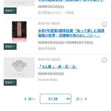
2026年3月21日(土)
開催終了
国立劇場おきなわ 大劇場
本島中部
浦添市
令和7年度第3期常設展「知って楽しむ琉球
漆器の世界－貝摺奉行所のおしごと－」
2026年3月15日(日)〜2026年5月17日(日)
開催終了
浦添市美術館
本島中部
浦添市
『 3人展 』 -糸・石・土-
2026年3月15日(日)
Asoviva Works
開催終了
前へ
次へ