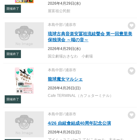
2026年4月29日(水)
開催終了
屋富祖公民館
本島中部
浦添市
琉球古典音楽安冨祖流絃聲会 第一回豊里美
保独演会 ～端の音～
2026年4月29日(水)
開催終了
国立劇場おきなわ 小劇場
本島中部
浦添市
龍球魔女マルシェ
2026年4月26日(日)
Cafe TERMINAL（カフェターミナル）
開催終了
本島中部
浦添市
4/26 由絃會結成40周年記念公演
2026年4月26日(日)
アイム・ユニバース てだこホール 大ホール