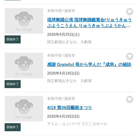
本島中部
浦添市
琉球舞踊公演 琉球舞踊鑑賞会(りゅうきゅう
ぶようこうえん りゅうきゅうぶようかん
しょうかい)
2026年4月25日(土)
開催終了
国立劇場おきなわ 大劇場
本島中部
浦添市
感謝 Grateful 母から学んだ『成幸』の秘訣
2026年4月19日(日)
国立劇場おきなわ 大劇場
開催終了
本島中部
浦添市
4/19 第36回藝能まつり
2026年4月19日(日)
アイム・ユニバース てだこ大ホール
開催終了