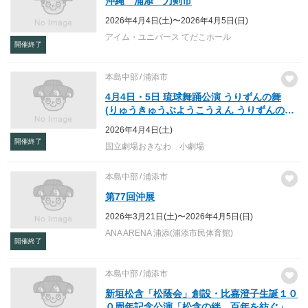
沖縄 浦添 刀剣市
2026年4月4日(土)〜2026年4月5日(日)
アイム・ユニバース てだこホール
開催終了
本島中部
浦添市
4月4日・5日 琉球舞踊公演 うりずんの舞
(りゅうきゅうぶようこうえん うりずんのま
い) 2026/04/04 (土)
2026年4月4日(土)
開催終了
国立劇場おきなわ 小劇場
本島中部
浦添市
第77回沖展
2026年3月21日(土)〜2026年4月5日(日)
ANA ARENA 浦添(浦添市民体育館)
開催終了
本島中部
浦添市
新垣松含「松蔭会」創設・比嘉澄子生誕１０
０周年記念公演「松含の絆、百年を紡ぐ」