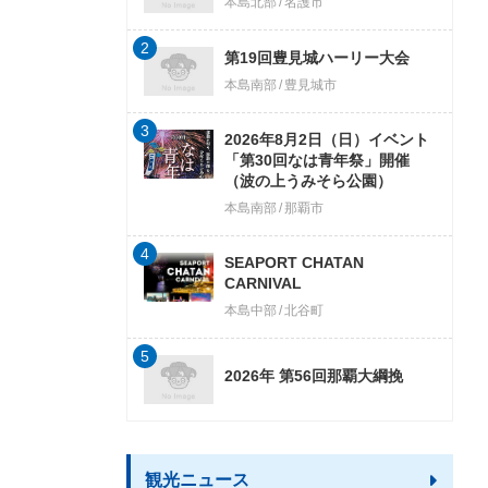
本島北部
名護市
2
第19回豊見城ハーリー大会
本島南部
豊見城市
3
2026年8月2日（日）イベント
「第30回なは青年祭」開催
（波の上うみそら公園）
本島南部
那覇市
4
SEAPORT CHATAN
CARNIVAL
本島中部
北谷町
5
2026年 第56回那覇大綱挽
観光ニュース