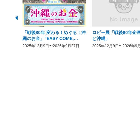
「戦後80年 変わる！めぐる！沖
ロビー展「戦後80年企画
縄のお金」“EASY COME,
と沖縄」
EASY GO － The History of
2025年12月9日〜2026年9月27日
2025年12月9日〜2026年9
Money in Postwar OKINAWA”