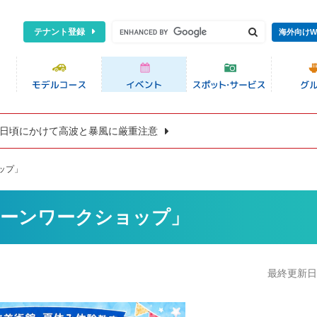
テナント登録
海外向けW
8日頃にかけて高波と暴風に厳重注意
ップ」
ルーンワークショップ」
最終更新日:2