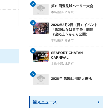
2
第19回豊見城ハーリー大会
本島南部
豊見城市
3
2026年8月2日（日）イベント
「第30回なは青年祭」開催
（波の上うみそら公園）
本島南部
那覇市
4
SEAPORT CHATAN
CARNIVAL
本島中部
北谷町
5
2026年 第56回那覇大綱挽
観光ニュース