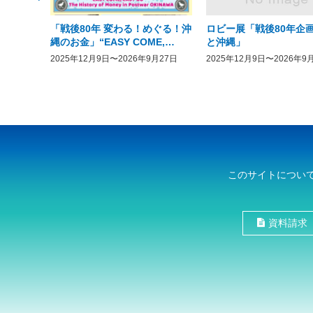
「戦後80年 変わる！めぐる！沖
ロビー展「戦後80年企画
縄のお金」“EASY COME,
と沖縄」
EASY GO － The History of
2025年12月9日〜2026年9月27日
2025年12月9日〜2026年9
Money in Postwar OKINAWA”
このサイトについ
資料請求