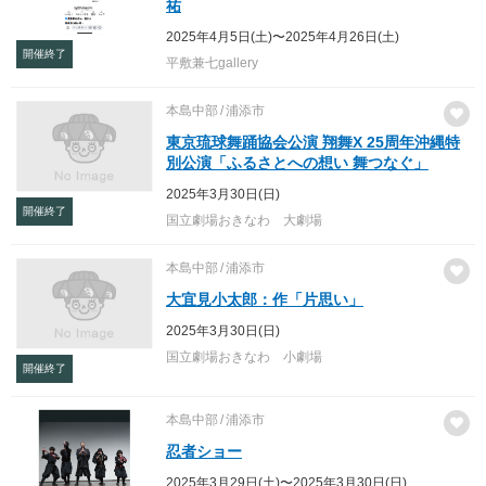
祐
2025年4月5日(土)〜2025年4月26日(土)
開催終了
平敷兼七gallery
本島中部
浦添市
東京琉球舞踊協会公演 翔舞X 25周年沖縄特
別公演「ふるさとへの想い 舞つなぐ」
2025年3月30日(日)
開催終了
国立劇場おきなわ 大劇場
本島中部
浦添市
大宜見小太郎：作「片思い」
2025年3月30日(日)
国立劇場おきなわ 小劇場
開催終了
本島中部
浦添市
忍者ショー
2025年3月29日(土)〜2025年3月30日(日)