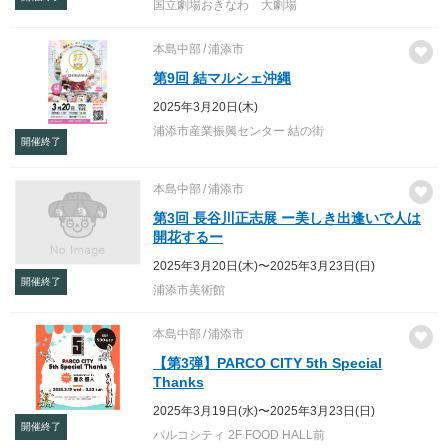
国立劇場おきなわ 大劇場
本島中部
浦添市
第9回 結マルシェ沖縄
2025年3月20日(木)
浦添市産業振興センター 結の街
開催終了
本島中部
浦添市
第3回 長谷川正志展 ー美しき出逢いで人は
開花するー
2025年3月20日(木)〜2025年3月23日(日)
開催終了
浦添市美術館
本島中部
浦添市
【第3弾】PARCO CITY 5th Special
Thanks
2025年3月19日(水)〜2025年3月23日(日)
開催終了
パルコシティ 2F FOOD HALL前