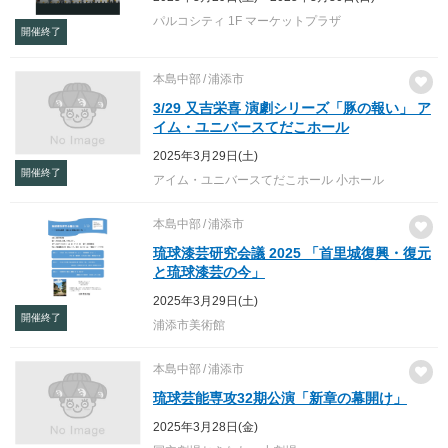
パルコシティ 1F マーケットプラザ
開催終了
本島中部
浦添市
3/29 又吉栄喜 演劇シリーズ「豚の報い」 ア
イム・ユニバースてだこホール
2025年3月29日(土)
開催終了
アイム・ユニバースてだこホール 小ホール
本島中部
浦添市
琉球漆芸研究会議 2025 「首里城復興・復元
と琉球漆芸の今」
2025年3月29日(土)
開催終了
浦添市美術館
本島中部
浦添市
琉球芸能専攻32期公演「新章の幕開け」
2025年3月28日(金)