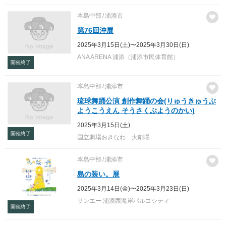
本島中部
浦添市
第76回沖展
2025年3月15日(土)〜2025年3月30日(日)
ANA ARENA 浦添（浦添市民体育館）
開催終了
本島中部
浦添市
琉球舞踊公演 創作舞踊の会(りゅうきゅうぶ
ようこうえん そうさくぶようのかい)
2025年3月15日(土)
開催終了
国立劇場おきなわ 大劇場
本島中部
浦添市
島の装い。展
2025年3月14日(金)〜2025年3月23日(日)
サンエー 浦添西海岸パルコシティ
開催終了