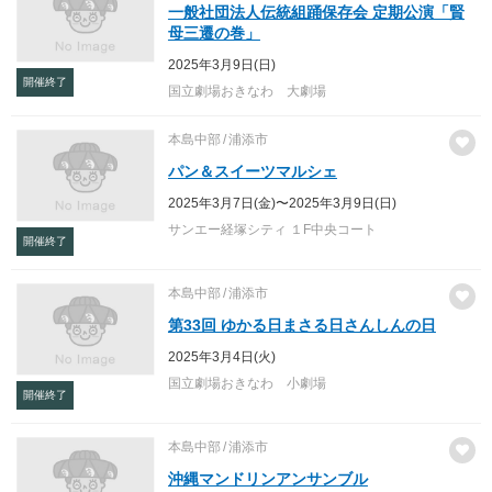
一般社団法人伝統組踊保存会 定期公演「賢
母三遷の巻」
2025年3月9日(日)
開催終了
国立劇場おきなわ 大劇場
本島中部
浦添市
パン＆スイーツマルシェ
2025年3月7日(金)〜2025年3月9日(日)
サンエー経塚シティ １F中央コート
開催終了
本島中部
浦添市
第33回 ゆかる日まさる日さんしんの日
2025年3月4日(火)
国立劇場おきなわ 小劇場
開催終了
本島中部
浦添市
沖縄マンドリンアンサンブル