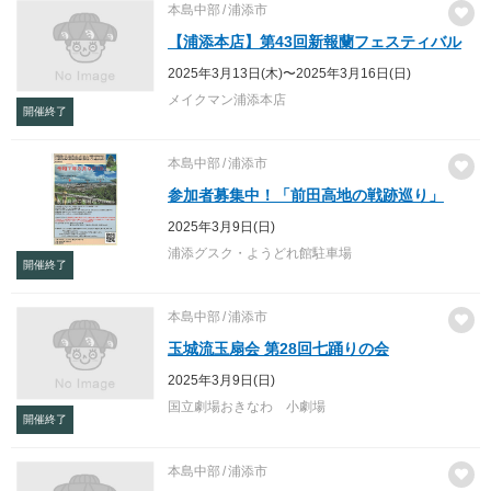
本島中部
浦添市
【浦添本店】第43回新報蘭フェスティバル
2025年3月13日(木)〜2025年3月16日(日)
メイクマン浦添本店
開催終了
本島中部
浦添市
参加者募集中！「前田高地の戦跡巡り」
2025年3月9日(日)
浦添グスク・ようどれ館駐車場
開催終了
本島中部
浦添市
玉城流玉扇会 第28回七踊りの会
2025年3月9日(日)
国立劇場おきなわ 小劇場
開催終了
本島中部
浦添市