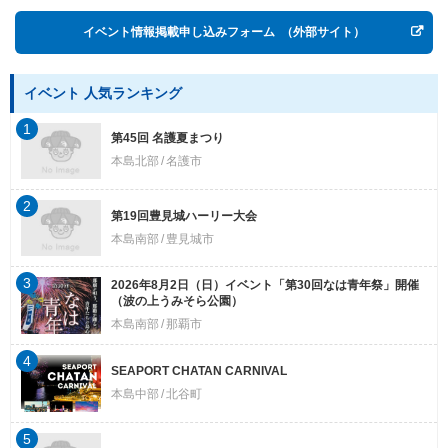
イベント情報掲載申し込みフォーム
（外部サイト）
イベント 人気ランキング
1
第45回 名護夏まつり
本島北部
名護市
2
第19回豊見城ハーリー大会
本島南部
豊見城市
3
2026年8月2日（日）イベント「第30回なは青年祭」開催
（波の上うみそら公園）
本島南部
那覇市
4
SEAPORT CHATAN CARNIVAL
本島中部
北谷町
5