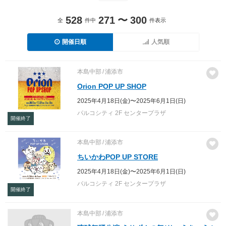
528
271
〜
300
全
件中
件表示
開催日順
人気順
本島中部
浦添市
Orion POP UP SHOP
2025年4月18日(金)〜2025年6月1日(日)
パルコシティ 2F センタープラザ
開催終了
本島中部
浦添市
ちいかわPOP UP STORE
2025年4月18日(金)〜2025年6月1日(日)
パルコシティ 2F センタープラザ
開催終了
本島中部
浦添市