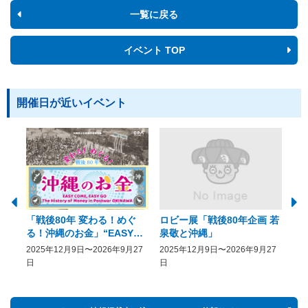
一覧に戻る
イベント TOP
開催日が近いイベント
「戦後80年 変わる！めぐ
ロビー展「戦後80年企画 若
美
る！沖縄のお金」“EASY
泉敬と沖縄」
20
COME, EASY GO － The
2025年12月9日〜2026年9月27
2025年12月9日〜2026年9月27
20
History of Money in
日
日
Postwar OKINAWA”