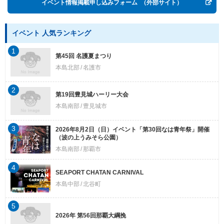
イベント情報掲載申し込みフォーム
（外部サイト）
イベント 人気ランキング
1
第45回 名護夏まつり
本島北部
名護市
2
第19回豊見城ハーリー大会
本島南部
豊見城市
3
2026年8月2日（日）イベント「第30回なは青年祭」開催
（波の上うみそら公園）
本島南部
那覇市
4
SEAPORT CHATAN CARNIVAL
本島中部
北谷町
5
2026年 第56回那覇大綱挽