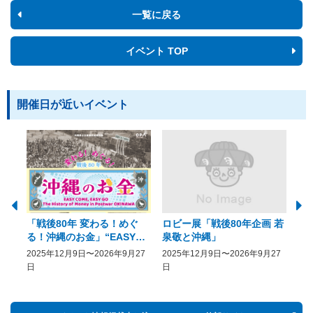
一覧に戻る
イベント TOP
開催日が近いイベント
「戦後80年 変わる！めぐ
ロビー展「戦後80年企画 若
美
る！沖縄のお金」“EASY
泉敬と沖縄」
20
COME, EASY GO － The
2025年12月9日〜2026年9月27
2025年12月9日〜2026年9月27
20
History of Money in
日
日
Postwar OKINAWA”