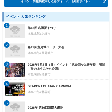
イベント情報掲載申し込みフォーム
（外部サイト）
イベント 人気ランキング
1
第45回 名護夏まつり
本島北部
名護市
2
第19回豊見城ハーリー大会
本島南部
豊見城市
3
2026年8月2日（日）イベント「第30回なは青年祭」開催
（波の上うみそら公園）
本島南部
那覇市
4
SEAPORT CHATAN CARNIVAL
本島中部
北谷町
5
2026年 第56回那覇大綱挽