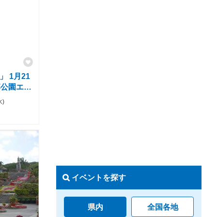
 1月21
博公園エメ
水)
イベントを探す
県内
全国各地