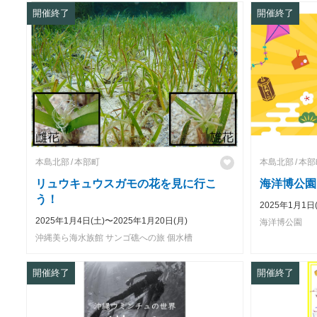
開催終了
開催終了
本島北部
本部町
本島北部
本部
リュウキュウスガモの花を見に行こ
海洋博公園
う！
2025年1月1日
2025年1月4日(土)〜2025年1月20日(月)
海洋博公園
沖縄美ら海水族館 サンゴ礁への旅 個水槽
開催終了
開催終了