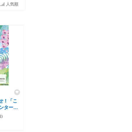
人気順
せ！「こ
センター」
日)