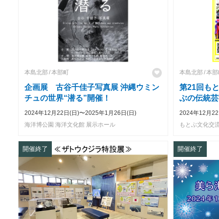
本島北部
本部町
本島北部
本部
企画展 古谷千佳子写真展 沖縄ウミン
第21回も
チュの世界“潜る”開催！
ぶの伝統芸
2024年12月22日(日)〜2025年1月26日(日)
2024年12月22
海洋博公園 海洋文化館 展示ホール
もとぶ文化交流
開催終了
開催終了