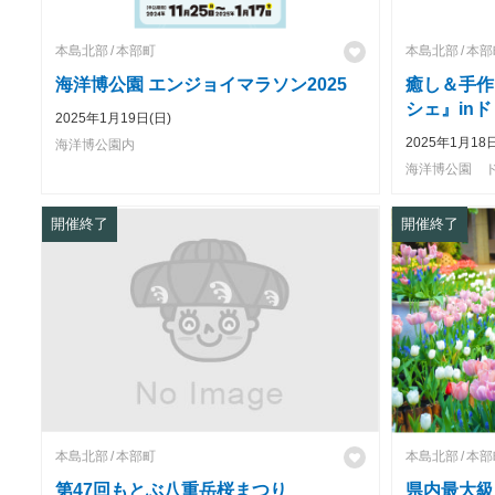
本島北部
本部町
本島北部
本部
海洋博公園 エンジョイマラソン2025
癒し＆手作
シェ』in
2025年1月19日(日)
2025年1月18
海洋博公園内
海洋博公園 
開催終了
開催終了
本島北部
本部町
本島北部
本部
第47回もとぶ八重岳桜まつり
県内最大級