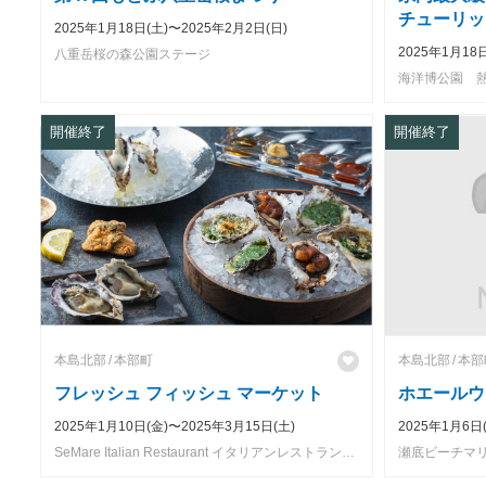
チューリッ
2025年1月18日(土)〜2025年2月2日(日)
プフェア」
2025年1月18
八重岳桜の森公園ステージ
海洋博公園 
開催終了
開催終了
本島北部
本部町
本島北部
本部
フレッシュ フィッシュ マーケット
ホエールウ
2025年1月10日(金)〜2025年3月15日(土)
2025年1月6日
SeMare Italian Restaurant イタリアンレストラン「セマーレ」
瀬底ビーチマ