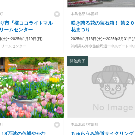
町
本島北部
本部町
り市『椛ココライトマル
咲き誇る花の宝石箱！ 第２０
ドリームセンター
花まつり
日(土)〜2025年1月19日(日)
2025年1月18日(土)〜2025年3月31日(
ドリームセンター
開催終了
町
本島北部
本部町
！8万球の色鮮やかな
ちゅらうみ海道サイクリング（