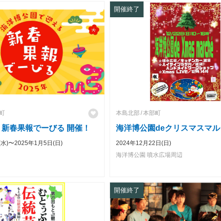
開催終了
町
本島北部
本部町
 新春果報でーびる 開催！
海洋博公園deクリスマスマル
(水)〜2025年1月5日(日)
2024年12月22日(日)
海洋博公園 噴水広場周辺
開催終了