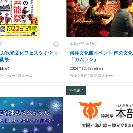
町
本島北部
本部町
とぶ観光文化フェスタ むとぅ
海洋文化館イベント 南の文
能祭
「ガムラン」
日(日)
2024年12月22日(日)
センター 1階ホール
海洋文化館2階 交流ステージ
開催終了