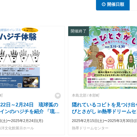
開催日順
開催終了
町
本島北部
本部町
22日～2月24日 琉球弧の
隠れているコビトを見つけ出
インのハジチを紹介 「琉球
びとさがし in熱帯ドリーム
ミ・ハジチ体験」開催!!
開催！
日(土)〜2025年2月24日(月)
2025年2月15日(土)〜2025年3月30日(
海洋文化館展示ホール
熱帯ドリームセンター