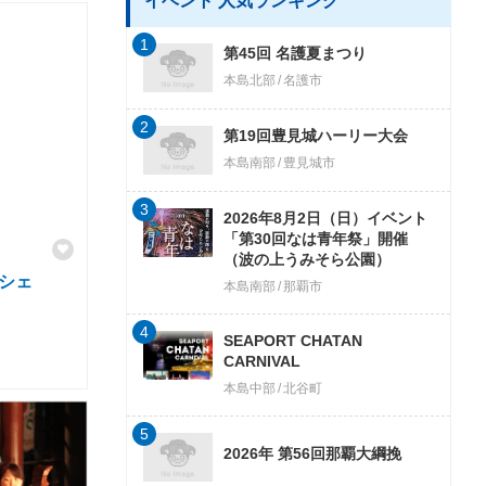
イベント 人気ランキング
1
第45回 名護夏まつり
本島北部
名護市
2
第19回豊見城ハーリー大会
本島南部
豊見城市
3
2026年8月2日（日）イベント
「第30回なは青年祭」開催
（波の上うみそら公園）
シェ
本島南部
那覇市
4
SEAPORT CHATAN
CARNIVAL
本島中部
北谷町
5
2026年 第56回那覇大綱挽