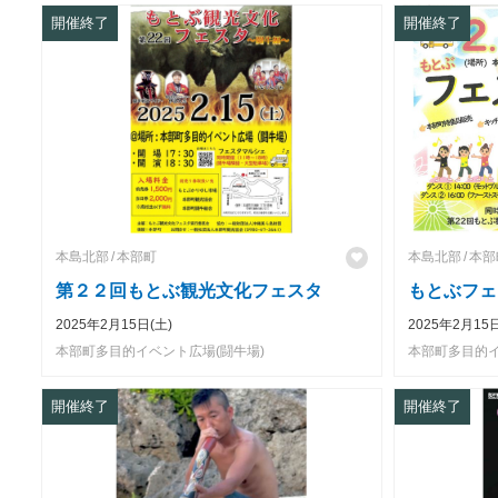
開催終了
開催終了
本島北部
本部町
本島北部
本部
第２２回もとぶ観光文化フェスタ
もとぶフェ
2025年2月15日(土)
2025年2月15日
本部町多目的イベント広場(闘牛場)
開催終了
開催終了