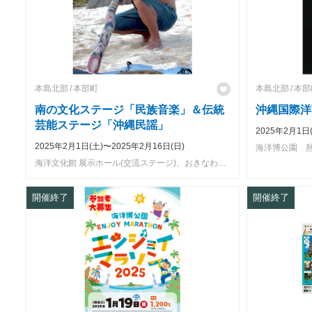
本島北部
本部町
本島北部
本部
南の文化ステージ「民族音楽」＆伝統
沖縄国際洋
芸能ステージ「沖縄民謡」
2025年2月1日
2025年2月1日(土)〜2025年2月16日(日)
海洋博公園 
海洋文化館 展示ホール(交流ステージ)、おきなわ郷土村（ゆくい処舞台）
開催終了
開催終了