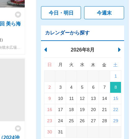
今日・明日
今週末
回 美ら海
カレンダーから探す
月)
沖縄美ら海水族館周辺ー中央ゲート 中央噴水広場ー熱帯ドリームセンター周辺
2026年8月
日
月
火
水
木
金
土
1
2
3
4
5
6
7
8
9
10
11
12
13
14
15
16
17
18
19
20
21
22
23
24
25
26
27
28
29
30
31
2024沖