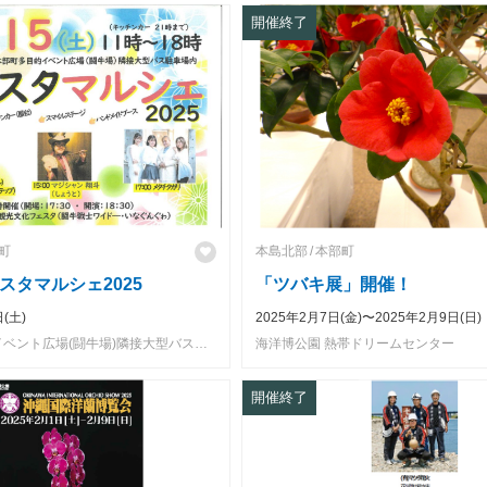
開催終了
町
本島北部
本部町
スタマルシェ2025
「ツバキ展」開催！
(土)
2025年2月7日(金)〜2025年2月9日(日)
本部町多目的イベント広場(闘牛場)隣接大型バス駐車場内
海洋博公園 熱帯ドリームセンター
開催終了