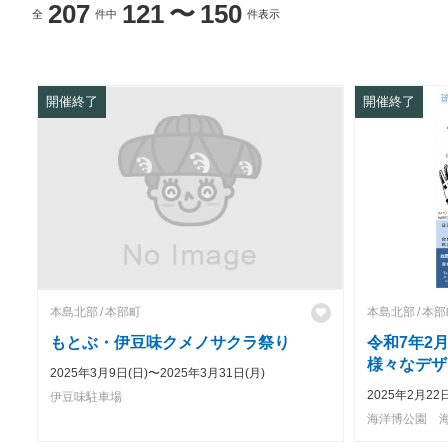
207
121
〜
150
全
件中
件表示
開催終了
開催終了
本島北部
本部町
本島北部
本部
もとぶ・伊豆味クメノサクラ祭り
令和7年2月
様々なデザ
2025年3月9日(日)〜2025年3月31日(月)
弧のイレズ
2025年2月22
伊豆味駐車場
海洋博公園 