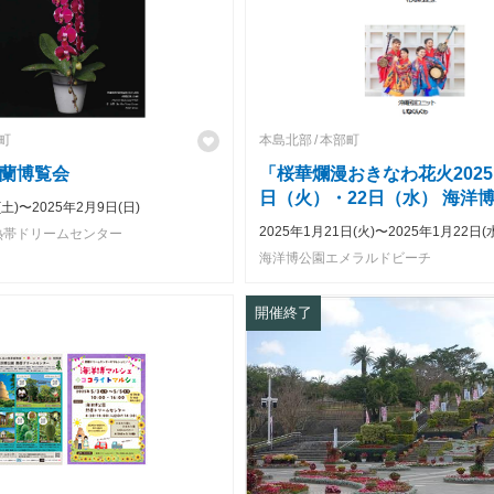
町
本島北部
本部町
蘭博覧会
「桜華爛漫おきなわ花火2025」
日（火）・22日（水） 海洋
(土)〜2025年2月9日(日)
ラルドビーチで開催！
2025年1月21日(火)〜2025年1月22日(
熱帯ドリームセンター
海洋博公園エメラルドビーチ
開催終了