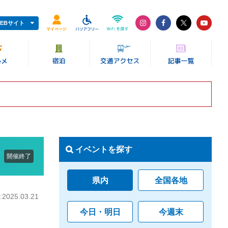
EBサイト
イベントを探す
開催終了
県内
全国各地
025.03.21
今日・明日
今週末