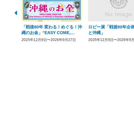
「戦後80年 変わる！めぐる！沖
ロビー展「戦後80年企画
縄のお金」“EASY COME,
と沖縄」
EASY GO － The History of
2025年12月9日〜2026年9月27日
2025年12月9日〜2026年9
Money in Postwar OKINAWA”