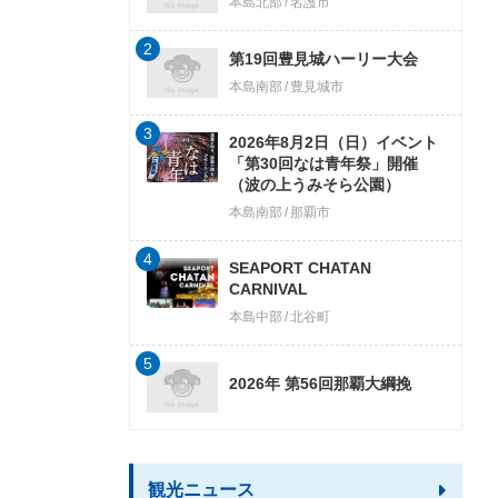
本島北部
名護市
2
第19回豊見城ハーリー大会
本島南部
豊見城市
3
2026年8月2日（日）イベント
「第30回なは青年祭」開催
（波の上うみそら公園）
本島南部
那覇市
4
SEAPORT CHATAN
CARNIVAL
本島中部
北谷町
5
2026年 第56回那覇大綱挽
観光ニュース