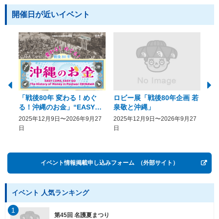
開催日が近いイベント
「戦後80年 変わる！めぐ
ロビー展「戦後80年企画 若
美
る！沖縄のお金」“EASY
泉敬と沖縄」
20
COME, EASY GO － The
2025年12月9日〜2026年9月27
2025年12月9日〜2026年9月27
20
History of Money in
日
日
Postwar OKINAWA”
イベント情報掲載申し込みフォーム
（外部サイト）
イベント 人気ランキング
1
第45回 名護夏まつり