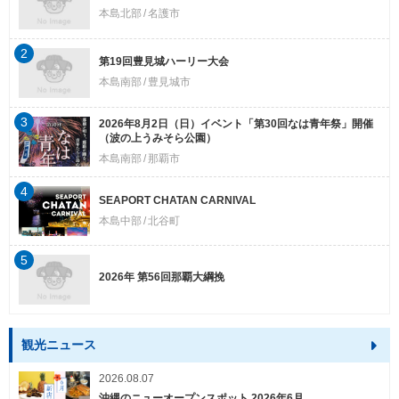
本島北部
名護市
2
第19回豊見城ハーリー大会
本島南部
豊見城市
3
2026年8月2日（日）イベント「第30回なは青年祭」開催
（波の上うみそら公園）
本島南部
那覇市
4
SEAPORT CHATAN CARNIVAL
本島中部
北谷町
5
2026年 第56回那覇大綱挽
観光ニュース
2026.08.07
沖縄のニューオープンスポット 2026年6月