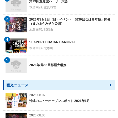
第19回豊見城ハーリー大会
本島南部
豊見城市
3
2026年8月2日（日）イベント「第30回なは青年祭」開催
（波の上うみそら公園）
本島南部
那覇市
4
SEAPORT CHATAN CARNIVAL
本島中部
北谷町
5
2026年 第56回那覇大綱挽
観光ニュース
2026.08.07
沖縄のニューオープンスポット 2026年6月
2026.08.06