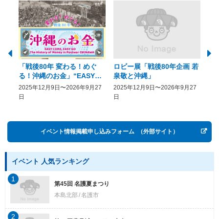
「戦後80年 変わる！めぐ
ロビー展「戦後80年企画 若
美
る！沖縄のお金」“EASY
泉敬と沖縄」
20
COME, EASY GO － The
2025年12月9日〜2026年9月27
2025年12月9日〜2026年9月27
20
History of Money in
日
日
Postwar OKINAWA”
イベント情報掲載申し込みフォーム
（外部サイト）
イベント 人気ランキング
1
第45回 名護夏まつり
本島北部
名護市
2