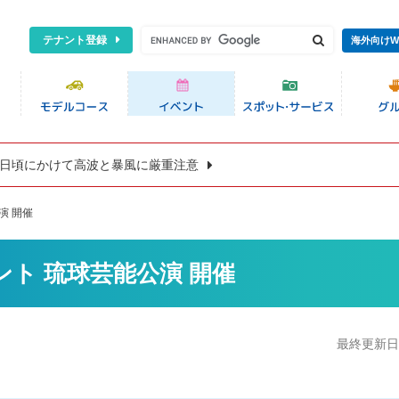
テナント登録
海外向けW
8日頃にかけて高波と暴風に厳重注意
演 開催
ント 琉球芸能公演 開催
最終更新日:2