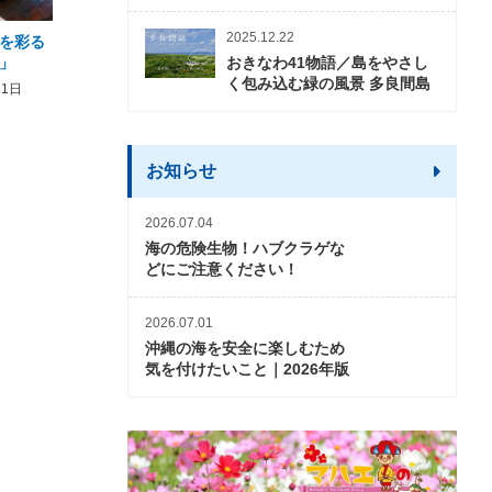
2025.12.22
を彩る
2026年度 かりゆしビーチ営業
【期間限定】オーシャン
おきなわ41物語／島をやさし
」
期間および営業時間のお知らせ
開催について
く包み込む緑の風景 多良間島
31日
2026年3月5日〜2026年10月31日
2026年3月20日〜2026年11
お知らせ
2026.07.04
海の危険生物！ハブクラゲな
どにご注意ください！
2026.07.01
沖縄の海を安全に楽しむため
気を付けたいこと｜2026年版