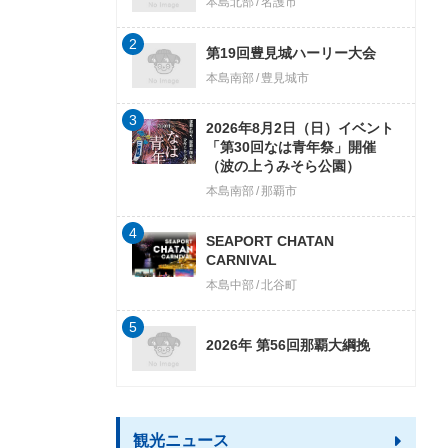
本島北部
名護市
2
第19回豊見城ハーリー大会
本島南部
豊見城市
3
2026年8月2日（日）イベント
「第30回なは青年祭」開催
（波の上うみそら公園）
本島南部
那覇市
4
SEAPORT CHATAN
CARNIVAL
本島中部
北谷町
5
2026年 第56回那覇大綱挽
観光ニュース