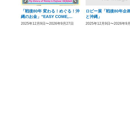
「戦後80年 変わる！めぐる！沖
ロビー展「戦後80年企画
縄のお金」“EASY COME,
と沖縄」
EASY GO － The History of
2025年12月9日〜2026年9月27日
2025年12月9日〜2026年9
Money in Postwar OKINAWA”