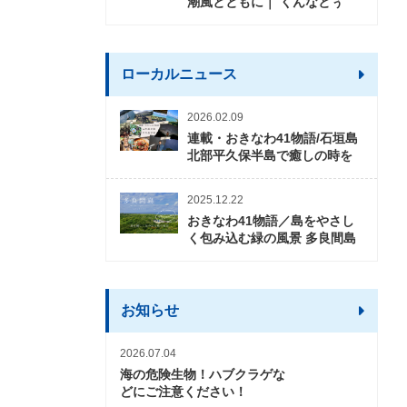
潮風とともに｜ くんなとぅ
ローカルニュース
2026.02.09
連載・おきなわ41物語/石垣島
北部平久保半島で癒しの時を
2025.12.22
おきなわ41物語／島をやさし
く包み込む緑の風景 多良間島
お知らせ
2026.07.04
海の危険生物！ハブクラゲな
どにご注意ください！