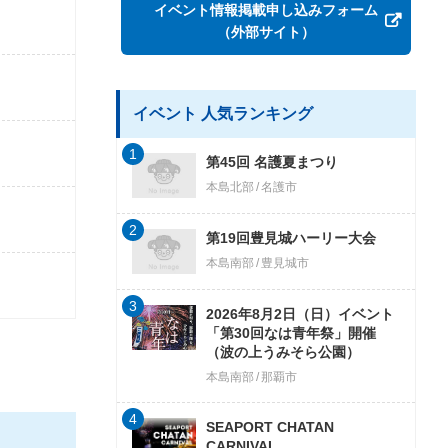
イベント情報掲載申し込みフォーム
（外部サイト）
イベント 人気ランキング
1
第45回 名護夏まつり
本島北部
名護市
2
第19回豊見城ハーリー大会
本島南部
豊見城市
3
2026年8月2日（日）イベント
「第30回なは青年祭」開催
（波の上うみそら公園）
本島南部
那覇市
4
SEAPORT CHATAN
CARNIVAL