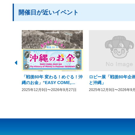
開催日が近いイベント
「戦後80年 変わる！めぐる！沖
ロビー展「戦後80年企画
縄のお金」“EASY COME,
と沖縄」
EASY GO － The History of
2025年12月9日〜2026年9月27日
2025年12月9日〜2026年9
Money in Postwar OKINAWA”