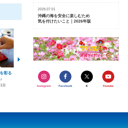
2026.07.01
沖縄の海を安全に楽しむため
気を付けたいこと｜2026年版
を彩る
2026年度 かりゆしビーチ営業
【期間限定】オーシャン
」
期間および営業時間のお知らせ
開催について
31日
2026年3月5日〜2026年10月31日
2026年3月20日〜2026年11
Instagram
Facebook
X
Youtube