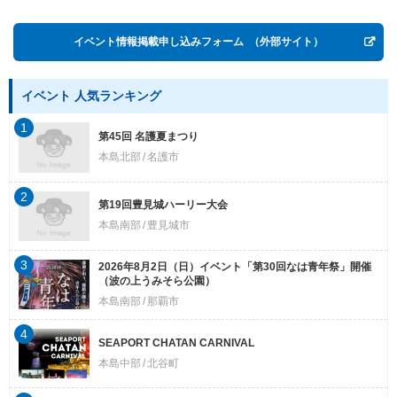
イベント情報掲載申し込みフォーム
（外部サイト）
イベント 人気ランキング
1
第45回 名護夏まつり
本島北部
名護市
2
第19回豊見城ハーリー大会
本島南部
豊見城市
3
2026年8月2日（日）イベント「第30回なは青年祭」開催
（波の上うみそら公園）
本島南部
那覇市
4
SEAPORT CHATAN CARNIVAL
本島中部
北谷町