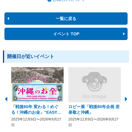
一覧に戻る
イベント TOP
開催日が近いイベント
「戦後80年 変わる！めぐ
ロビー展「戦後80年企画 若
美
る！沖縄のお金」“EASY
泉敬と沖縄」
20
COME, EASY GO － The
2025年12月9日〜2026年9月27
2025年12月9日〜2026年9月27
20
History of Money in
日
日
Postwar OKINAWA”