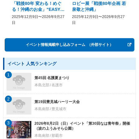
「戦後80年 変わる！めぐ
ロビー展「戦後80年企画 若
美
る！沖縄のお金」“EASY
泉敬と沖縄」
20
COME, EASY GO － The
2025年12月9日〜2026年9月27
2025年12月9日〜2026年9月27
20
History of Money in
日
日
Postwar OKINAWA”
イベント情報掲載申し込みフォーム
（外部サイト）
イベント 人気ランキング
1
第45回 名護夏まつり
本島北部
名護市
2
第19回豊見城ハーリー大会
本島南部
豊見城市
3
2026年8月2日（日）イベント「第30回なは青年祭」開催
（波の上うみそら公園）
本島南部
那覇市