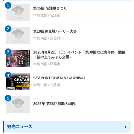
1
第45回 名護夏まつり
本島北部
名護市
2
第19回豊見城ハーリー大会
本島南部
豊見城市
3
2026年8月2日（日）イベント「第30回なは青年祭」開催
（波の上うみそら公園）
本島南部
那覇市
4
SEAPORT CHATAN CARNIVAL
本島中部
北谷町
5
2026年 第56回那覇大綱挽
観光ニュース