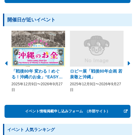
開催日が近いイベント
「戦後80年 変わる！めぐ
ロビー展「戦後80年企画 若
美
る！沖縄のお金」“EASY
泉敬と沖縄」
20
COME, EASY GO － The
2025年12月9日〜2026年9月27
2025年12月9日〜2026年9月27
20
History of Money in
日
日
Postwar OKINAWA”
イベント情報掲載申し込みフォーム
（外部サイト）
イベント 人気ランキング