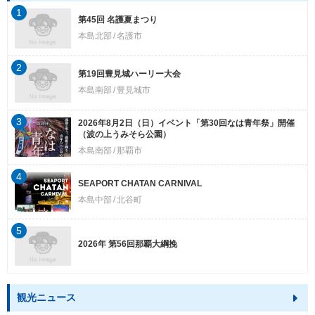
1
第45回 名護夏まつり
本島北部
名護市
2
第19回豊見城ハーリー大会
本島南部
豊見城市
3
2026年8月2日（日）イベント「第30回なは青年祭」開催
（波の上うみそら公園）
本島南部
那覇市
4
SEAPORT CHATAN CARNIVAL
本島中部
北谷町
5
2026年 第56回那覇大綱挽
観光ニュース