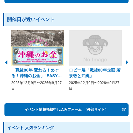
開催日が近いイベント
「戦後80年 変わる！めぐ
ロビー展「戦後80年企画 若
美
る！沖縄のお金」“EASY
泉敬と沖縄」
20
COME, EASY GO － The
2025年12月9日〜2026年9月27
2025年12月9日〜2026年9月27
20
History of Money in
日
日
Postwar OKINAWA”
イベント情報掲載申し込みフォーム
（外部サイト）
イベント 人気ランキング